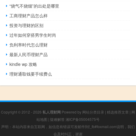
“烧气不烧烟”的出处是哪里
工商理财产品怎么样
投资与理财的区别
过年如何穿搭男学生时尚
负利率时代怎么理财
最新人民币理财产品
kindle wp 攻略
理财通取钱要手续费么
Copyright © 2012 - 2026
私人理财网
Powered by
网站分类目录
|
精选推荐文章
|
网
站地图
|
疑难解答
湘ICP备05004575号
声明：本站内容来自互联网，如信息有错误可发邮件到f_fb#foxmail.com说明，我们
会及时纠正，谢谢