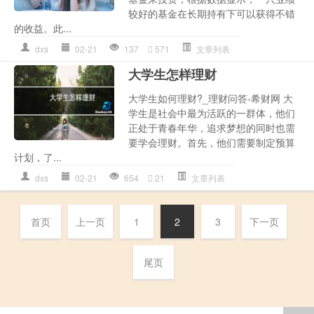
较好的基金在长期持有下可以获得不错
的收益。此...
dxs
02-21
137
571
文章列表
大学生怎样理财
大学生如何理财?_理财问答-希财网 大
学生是社会中最为活跃的一群体，他们
正处于青春年华，追求梦想的同时也需
要学会理财。首先，他们需要制定预算
计划，了...
dxs
02-21
654
21
文章列表
首页
上一页
1
2
3
下一页
尾页