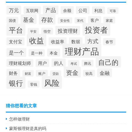
产品
万元
余额
公司
互联网
利息
可靠
存款
基金
客户
国债
家庭
安全性
宋代
投资者
平台
投资理财
悟空
平安
收益
方式
支付宝
收益率
数据
春节
理财产品
是一个
本金
是一种
自己的
的人
理财规划师
用户
腾讯
考试
资金
金融
财务
账户
较高
财富
贷款
风险
银行
零钱
猜你想看的文章
怎样做理财
蒙斯顿理财是真的吗