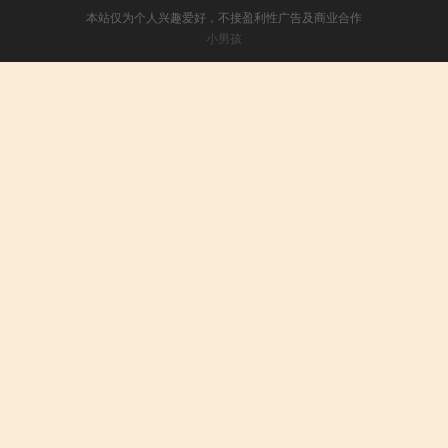
本站仅为个人兴趣爱好，不接盈利性广告及商业合作
小男孩