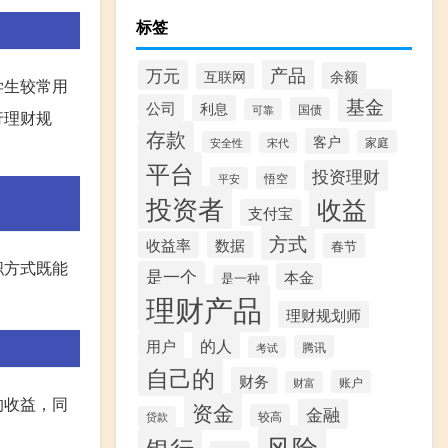
标签
产品
万元
余额
互联网
学生较常用
基金
公司
利息
国债
可靠
行理财规
存款
客户
家庭
安全性
宋代
平台
投资理财
悟空
平安
投资者
收益
支付宝
方式
收益率
数据
春节
职方式既能
是一个
本金
是一种
理财产品
理财规划师
的人
用户
腾讯
考试
自己的
财务
账户
财富
的收益，同
资金
金融
较高
贷款
风险
银行