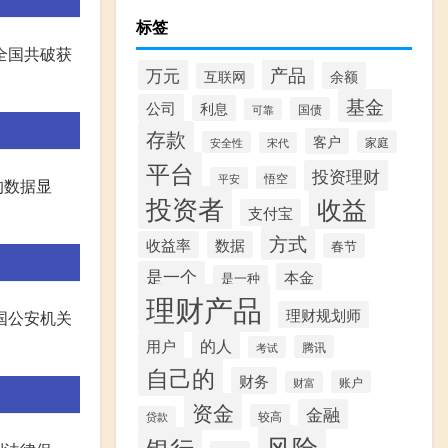
标签
全国共破获
产品
万元
余额
互联网
基金
公司
利息
国债
可靠
存款
客户
家庭
安全性
宋代
平台
投资理财
悟空
平安
的数据显
投资者
收益
支付宝
方式
收益率
数据
春节
是一个
本金
是一种
理财产品
理财规划师
国公安机关
的人
用户
腾讯
考试
自己的
财务
账户
财富
资金
金融
较高
贷款
风险
银行