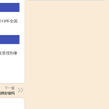
19年全国
案受理刑事
下一篇
划师好做吗