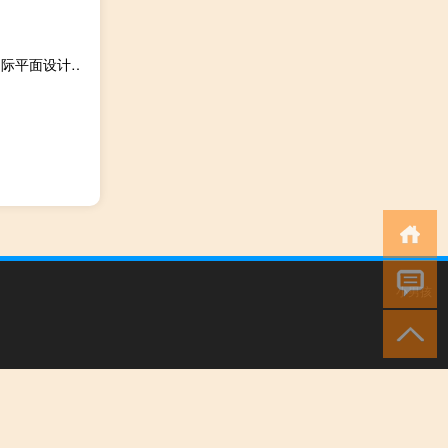
孔乔/设计+生活国际平面设计师丛书(关于孔乔/设计+生活国际平面设计师丛书简述)
小男孩