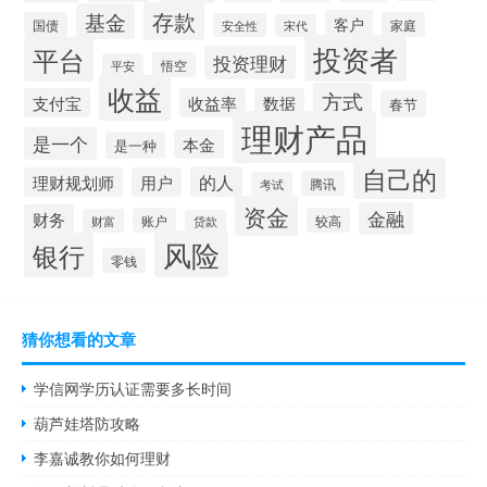
存款
基金
客户
国债
家庭
安全性
宋代
投资者
平台
投资理财
悟空
平安
收益
方式
支付宝
收益率
数据
春节
理财产品
是一个
本金
是一种
自己的
的人
理财规划师
用户
腾讯
考试
资金
金融
财务
账户
较高
财富
贷款
风险
银行
零钱
猜你想看的文章
学信网学历认证需要多长时间
葫芦娃塔防攻略
李嘉诚教你如何理财