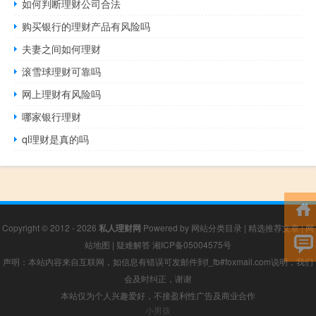
如何判断理财公司合法
购买银行的理财产品有风险吗
夫妻之间如何理财
滚雪球理财可靠吗
网上理财有风险吗
哪家银行理财
ql理财是真的吗
Copyright © 2012 - 2026
私人理财网
Powered by
网站分类目录
|
精选推荐文章
|
网
站地图
|
疑难解答
湘ICP备05004575号
声明：本站内容来自互联网，如信息有错误可发邮件到f_fb#foxmail.com说明，我们
会及时纠正，谢谢
本站仅为个人兴趣爱好，不接盈利性广告及商业合作
小男孩