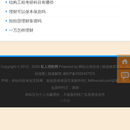
结构工程考研科目有哪些
理财可以保本保息吗
拍拍贷理财靠谱吗
一万怎样理财
Copyright © 2012 - 2026
私人理财网
Powered by
网站分类目录
|
精选推荐文章
|
网
站地图
|
疑难解答
湘ICP备05004575号
声明：本站内容来自互联网，如信息有错误可发邮件到f_fb#foxmail.com说明，我们
会及时纠正，谢谢
本站仅为个人兴趣爱好，不接盈利性广告及商业合作
小男孩