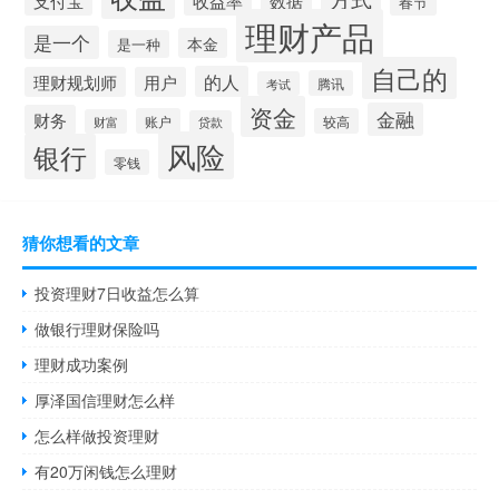
支付宝
收益率
数据
春节
理财产品
是一个
本金
是一种
自己的
的人
理财规划师
用户
腾讯
考试
资金
金融
财务
账户
较高
财富
贷款
风险
银行
零钱
猜你想看的文章
投资理财7日收益怎么算
做银行理财保险吗
理财成功案例
厚泽国信理财怎么样
怎么样做投资理财
有20万闲钱怎么理财