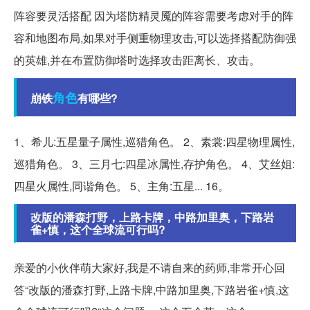
阵容要灵活搭配 因为塔防精灵魇的阵容需要考虑对手的阵
容和地图布局,如果对手侧重物理攻击,可以选择搭配防御强
的英雄,并在布置防御塔时选择攻击距离长、攻击。
角色
崩铁
有哪些?
1、希儿:五星量子属性,巡猎角色。 2、素裳:四星物理属性,
巡猎角色。 3、三月七:四星冰属性,存护角色。 4、艾丝姐:
四星火属性,同谐角色。 5、主角:五星... 16。
改版的潘森打野，上路卡牌，中路加里奥，下路岩
雀+慎，这个全球流可行吗?
亲爱的小伙伴萌大家好,我是不请自来的药师,非常开心回
答“改版的潘森打野,上路卡牌,中路加里奥,下路岩雀+慎,这