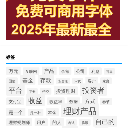
标签
产品
万元
余额
公司
互联网
利息
可靠
存款
基金
客户
国债
家庭
安全性
宋代
投资者
平台
投资理财
悟空
平安
收益
方式
支付宝
收益率
数据
春节
理财产品
是一个
本金
是一种
自己的
的人
理财规划师
用户
腾讯
考试