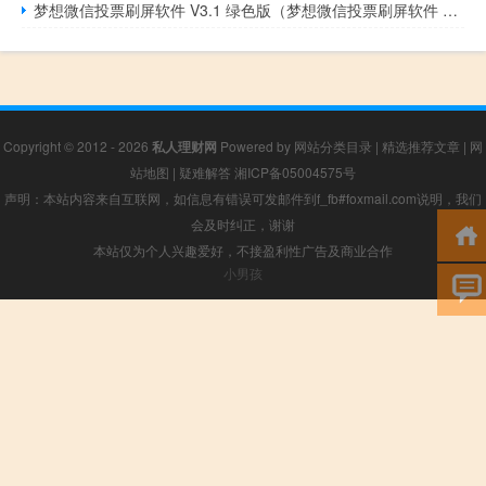
梦想微信投票刷屏软件 V3.1 绿色版（梦想微信投票刷屏软件 V3.1 绿色版功能简介）
Copyright © 2012 - 2026
私人理财网
Powered by
网站分类目录
|
精选推荐文章
|
网
站地图
|
疑难解答
湘ICP备05004575号
声明：本站内容来自互联网，如信息有错误可发邮件到f_fb#foxmail.com说明，我们
会及时纠正，谢谢
本站仅为个人兴趣爱好，不接盈利性广告及商业合作
小男孩