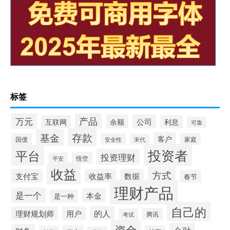
标签
产品
万元
余额
公司
互联网
利息
可靠
存款
基金
客户
国债
家庭
安全性
宋代
投资者
平台
投资理财
悟空
平安
收益
方式
支付宝
收益率
数据
春节
理财产品
是一个
本金
是一种
自己的
的人
理财规划师
用户
腾讯
考试
资金