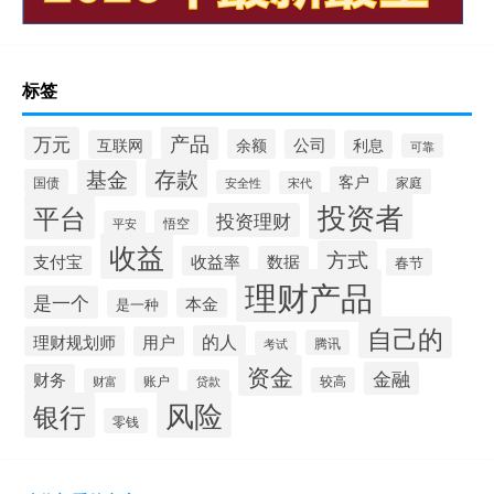
标签
产品
万元
余额
公司
互联网
利息
可靠
存款
基金
客户
国债
家庭
安全性
宋代
投资者
平台
投资理财
悟空
平安
收益
方式
支付宝
收益率
数据
春节
理财产品
是一个
本金
是一种
自己的
的人
理财规划师
用户
腾讯
考试
资金
金融
财务
账户
较高
财富
贷款
风险
银行
零钱