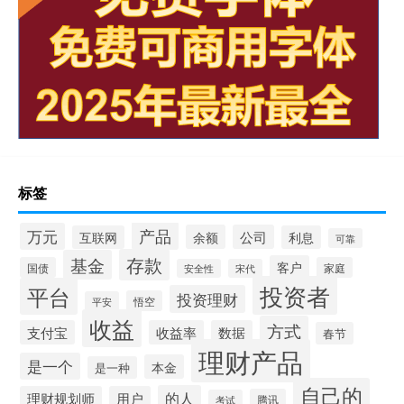
标签
产品
万元
余额
公司
互联网
利息
可靠
存款
基金
客户
国债
家庭
安全性
宋代
投资者
平台
投资理财
悟空
平安
收益
方式
支付宝
收益率
数据
春节
理财产品
是一个
本金
是一种
自己的
的人
理财规划师
用户
腾讯
考试