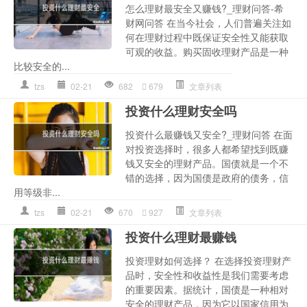
怎么理财最安全又赚钱?_理财问答-希
财网问答 在当今社会，人们普遍关注如
何在理财过程中既保证安全性又能获取
可观的收益。购买固收理财产品是一种
比较安全的...
tzs
02-21
682
679
文章列表
投资什么理财安全吗
投资什么最赚钱又安全?_理财问答 在面
对投资选择时，很多人都希望找到既赚
钱又安全的理财产品。国债就是一个不
错的选择，因为国债是政府的债务，信
用等级非...
tzs
02-21
670
927
文章列表
投资什么理财最赚钱
投资理财如何选择？ 在选择投资理财产
品时，安全性和收益性是我们需要考虑
的重要因素。据统计，国债是一种相对
安全的理财产品，因为它以国家信用为