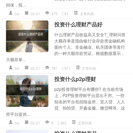
担保，投...
tzs
02-21
475
81
文章列表
投资什么理财产品好
什么理财产品收益高又安全?_理财问答
大额存单是指由银行业存款类金融机构
面向个人、非金融业、机关团体等发行
的一种大额存款凭证。根据数据显示，
大额存单...
tzs
02-21
787
971
文章列表
投资什么p2p理财
p2p投资理财平台有哪些? 在当前市场
上，P2P投资理财平台层出不穷。一些
知名的平台包括陆金所、宜人贷、人人
贷、拍拍贷、开鑫金服、微贷网等。这
些平台提供...
tzs
02-21
8
392
文章列表