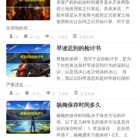
房屋产权的起始时间通常是从开发商取
得土地使用权之日算起。具体来说，产
权年限是从开发商与政府正式签署土地
使用权出让合同之日开始计算。对于居
住用地的房...
fc
01-05
0
458
文章列表
早读迟到的检讨书
尊敬的老师： 我写下这份检讨书，是为
了向您表达我对早读迟到行为的深刻认
识，以及我决心改正错误的决心。 首
先，我认识到早读迟到是对学校纪律的
严重违反，...
zd
12-31
0
456
文章列表
杨梅保存时间多久
杨梅的保存时间取决于保存方法和环
境。以下是几种常见的保存方法及其对
应的保存时间： 1. 常温保存 ： 在自然
环境下，杨梅通常只能保存1-2天。 2.