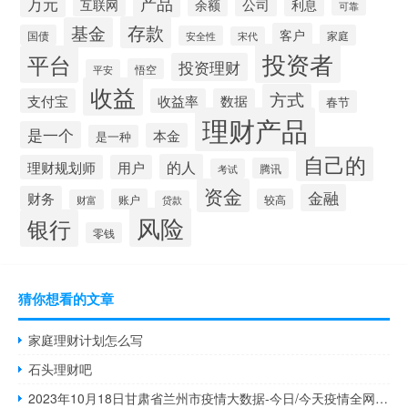
产品
万元
余额
公司
互联网
利息
可靠
存款
基金
客户
国债
家庭
安全性
宋代
投资者
平台
投资理财
悟空
平安
收益
方式
支付宝
收益率
数据
春节
理财产品
是一个
本金
是一种
自己的
的人
理财规划师
用户
腾讯
考试
资金
金融
财务
账户
较高
财富
贷款
风险
银行
零钱
猜你想看的文章
家庭理财计划怎么写
石头理财吧
2023年10月18日甘肃省兰州市疫情大数据-今日/今天疫情全网搜索最新实时消息动态情况通知播报