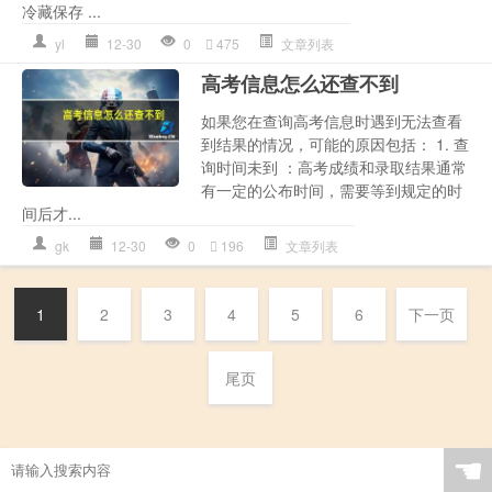
冷藏保存 ...
yl
12-30
0
475
文章列表
高考信息怎么还查不到
如果您在查询高考信息时遇到无法查看
到结果的情况，可能的原因包括： 1. 查
询时间未到 ：高考成绩和录取结果通常
有一定的公布时间，需要等到规定的时
间后才...
gk
12-30
0
196
文章列表
1
2
3
4
5
6
下一页
尾页
☚