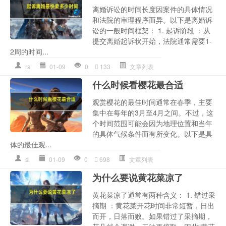
离婚诉讼的时间长度因案件的具体情况
和法院的审理程序而异。以下是离婚诉
讼的一般时间框架： 1. 起诉阶段 ：从
提交离婚起诉状开始，法院通常需要1-
2周的时间...
rs
01-09
0
133
文章列表
什么时候看樱花最合适
观赏樱花的最佳时间通常在春季，主要
集中在每年的3月至4月之间。不过，这
个时间范围可能会因为地理位置和当年
的具体气候条件而有所变化。以下是具
体的最佳观...
sl
01-09
0
698
文章列表
为什么要说黄花菜凉了
黄花菜凉了通常有两种含义： 1. 错过采
摘期 ：黄花菜开花时间非常短暂，日出
而开，日落而败。如果错过了采摘期，