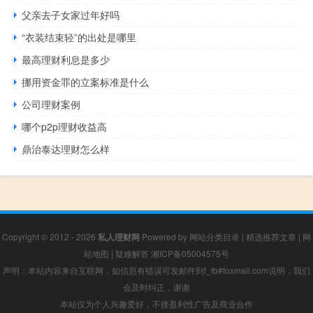
父亲去子女家过年好吗
“衣装结束轻”的出处是哪里
最高理财利息是多少
挪用资金罪的立案标准是什么
公司理财案例
哪个p2p理财收益高
鼎治泰达理财怎么样
Copyright © 2012 - 2026
私人理财网
Powered by
网站分类目录
|
精选推荐文章
|
网
站地图
|
疑难解答
湘ICP备05004575号
声明：本站内容来自互联网，如信息有错误可发邮件到f_fb#foxmail.com说明，我们
会及时纠正，谢谢
本站仅为个人兴趣爱好，不接盈利性广告及商业合作