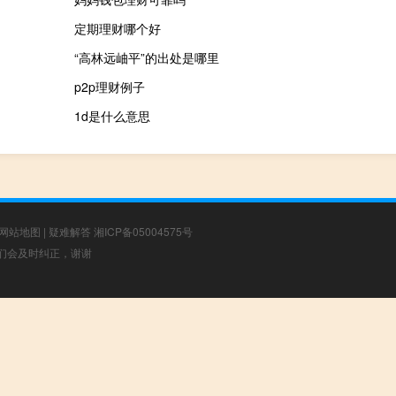
定期理财哪个好
“高林远岫平”的出处是哪里
p2p理财例子
1d是什么意思
网站地图
|
疑难解答
湘ICP备05004575号
，我们会及时纠正，谢谢