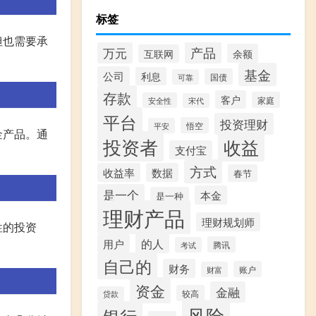
标签
但也需要承
产品
万元
余额
互联网
基金
公司
利息
国债
可靠
存款
客户
家庭
安全性
宋代
平台
投资理财
悟空
平安
金产品。通
投资者
收益
支付宝
方式
收益率
数据
春节
是一个
本金
是一种
理财产品
理财规划师
性的投资
的人
用户
腾讯
考试
自己的
财务
账户
财富
资金
金融
较高
贷款
风险
银行