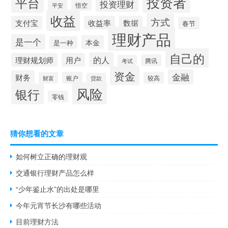
投资者
平台
投资理财
悟空
平安
收益
方式
支付宝
收益率
数据
春节
理财产品
是一个
本金
是一种
自己的
的人
理财规划师
用户
腾讯
考试
资金
金融
财务
账户
较高
财富
贷款
风险
银行
零钱
猜你想看的文章
如何树立正确的理财观
交通银行理财产品怎么样
“少年鉴止水”的出处是哪里
今年元宵节长沙有哪些活动
目前理财方法