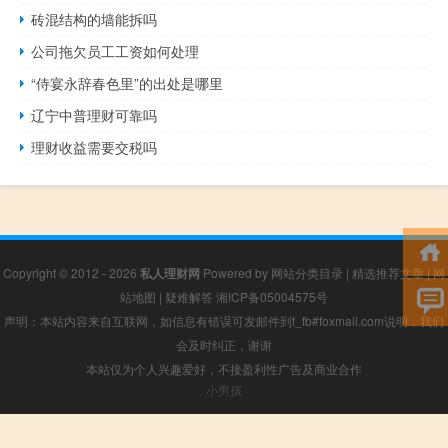
砖混结构的墙能拆吗
公司拖欠员工工资如何处理
“侍宴永辞春色里”的出处是哪里
辽宁中普理财可靠吗
理财收益需要交税吗
Copyright © 2012 - 2026
私人理财网
Powered by
网站分类目录
|
精选推荐文章
|
网
站地图
|
疑难解答
湘ICP备05004575号
声明：本站内容来自互联网，如信息有错误可发邮件到f_fb#foxmail.com说明，我们
会及时纠正，谢谢
本站仅为个人兴趣爱好，不接盈利性广告及商业合作
小男孩