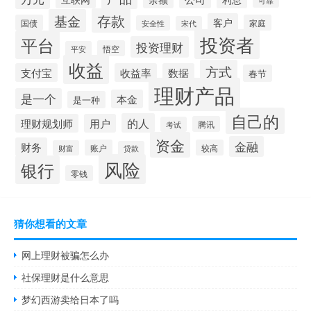
存款
基金
客户
国债
家庭
安全性
宋代
投资者
平台
投资理财
悟空
平安
收益
方式
支付宝
收益率
数据
春节
理财产品
是一个
本金
是一种
自己的
的人
理财规划师
用户
腾讯
考试
资金
金融
财务
账户
较高
财富
贷款
风险
银行
零钱
猜你想看的文章
网上理财被骗怎么办
社保理财是什么意思
梦幻西游卖给日本了吗