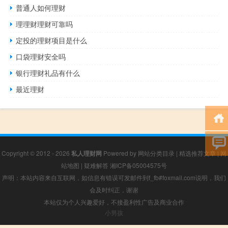
普通人如何理财
理理财理财可靠吗
定投的理财项目是什么
口袋理财安全吗
银行理财礼品有什么
最近理财
Copyright © 2012 - 2026
私人理财网
Powered by
网站分类目录
|
精选推荐文章
|
网
站地图
|
疑难解答
湘ICP备05004575号
声明：本站内容来自互联网，如信息有错误可发邮件到f_fb#foxmail.com说明，我们
会及时纠正，谢谢
本站仅为个人兴趣爱好，不接盈利性广告及商业合作
小男孩