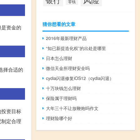
零钱
猜你想看的文章
但是资金的
2016年最新理财产品
“知已新提造化权”的出处是哪里
日本怎么理财
微信天金所理财安全吗
选择合适的
cydia闪退修复iOS12（cydia闪退）
十万块钱怎么理财
保险属于理财吗
大年三十不让放鞭炮吗作文
的投资目标
理财险哪个好
况制定合理