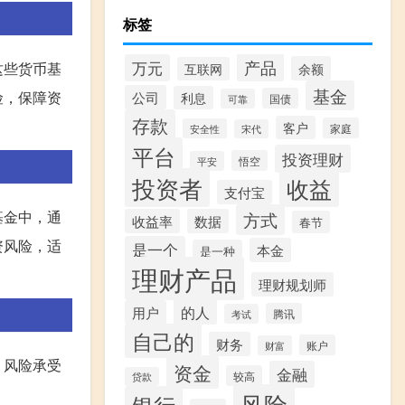
标签
产品
万元
这些货币基
余额
互联网
基金
险，保障资
公司
利息
国债
可靠
存款
客户
家庭
安全性
宋代
平台
投资理财
悟空
平安
投资者
收益
支付宝
基金中，通
方式
收益率
数据
春节
资风险，适
是一个
本金
是一种
理财产品
理财规划师
的人
用户
腾讯
考试
自己的
财务
账户
财富
、风险承受
资金
金融
较高
贷款
风险
银行