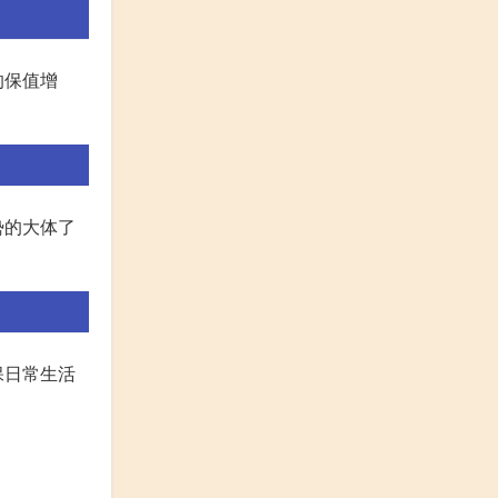
的保值增
势的大体了
保日常生活
。