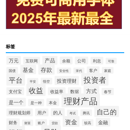
标签
产品
万元
余额
公司
互联网
利息
可靠
存款
基金
客户
国债
家庭
安全性
宋代
投资者
平台
投资理财
悟空
平安
收益
方式
支付宝
收益率
数据
春节
理财产品
是一个
本金
是一种
自己的
的人
理财规划师
用户
腾讯
考试
资金
金融
财务
账户
较高
财富
贷款