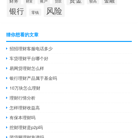
金融
财务
账户
较高
财富
贷款
风险
银行
零钱
猜你想看的文章
招招理财客服电话多少
车贷理财平台哪个好
易网贷理财怎么样
银行理财产品属于基金吗
10万块怎么理财
理财行情分析
怎样理财收益高
有保本理财吗
挖财理财是p2p吗
团贷网理财靠谱吗