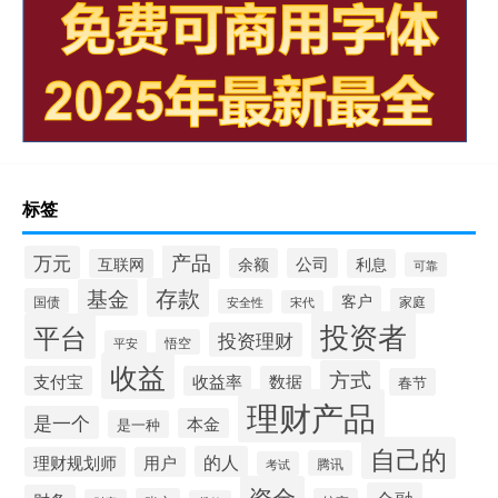
标签
产品
万元
余额
公司
互联网
利息
可靠
存款
基金
客户
国债
家庭
安全性
宋代
投资者
平台
投资理财
悟空
平安
收益
方式
支付宝
收益率
数据
春节
理财产品
是一个
本金
是一种
自己的
的人
理财规划师
用户
腾讯
考试
资金