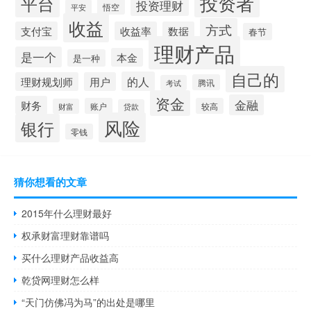
投资者
平台
投资理财
悟空
平安
收益
方式
支付宝
收益率
数据
春节
理财产品
是一个
本金
是一种
自己的
的人
理财规划师
用户
腾讯
考试
资金
金融
财务
账户
较高
财富
贷款
风险
银行
零钱
猜你想看的文章
2015年什么理财最好
权承财富理财靠谱吗
买什么理财产品收益高
乾贷网理财怎么样
“天门仿佛冯为马”的出处是哪里