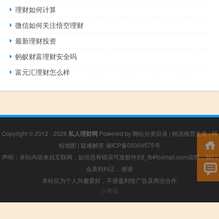
理财如何计算
微信如何关注悟空理财
最新理财投资
蚂蚁财富理财安全吗
富元汇理财怎么样
Copyright © 2012 - 2026
私人理财网
Powered by
网站分类目录
|
精选推荐文章
|
网
站地图
|
疑难解答
湘ICP备05004575号
声明：本站内容来自互联网，如信息有错误可发邮件到f_fb#foxmail.com说明，我们
会及时纠正，谢谢
本站仅为个人兴趣爱好，不接盈利性广告及商业合作
小男孩