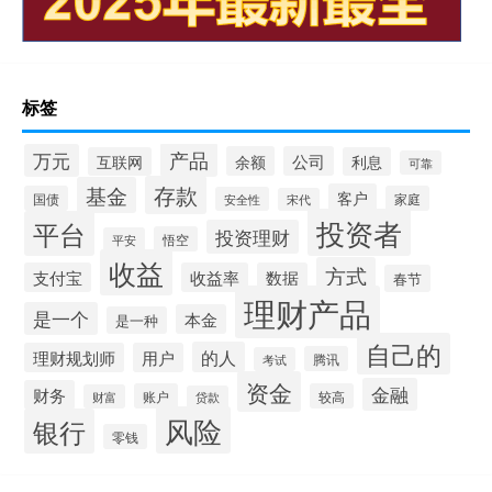
标签
产品
万元
余额
公司
互联网
利息
可靠
存款
基金
客户
国债
家庭
安全性
宋代
投资者
平台
投资理财
悟空
平安
收益
方式
支付宝
收益率
数据
春节
理财产品
是一个
本金
是一种
自己的
的人
理财规划师
用户
腾讯
考试
资金
金融
财务
账户
较高
财富
贷款
风险
银行
零钱