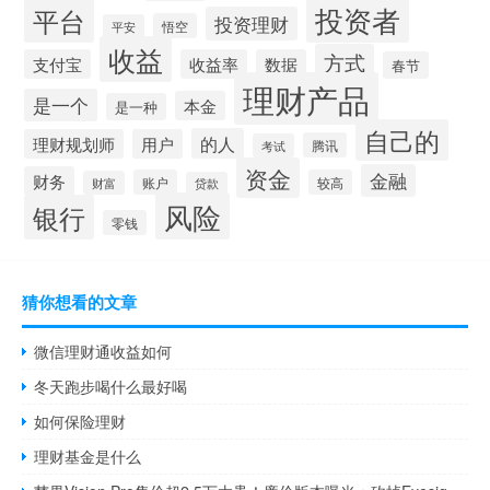
投资者
平台
投资理财
悟空
平安
收益
方式
支付宝
收益率
数据
春节
理财产品
是一个
本金
是一种
自己的
的人
理财规划师
用户
腾讯
考试
资金
金融
财务
账户
较高
财富
贷款
风险
银行
零钱
猜你想看的文章
微信理财通收益如何
冬天跑步喝什么最好喝
如何保险理财
理财基金是什么