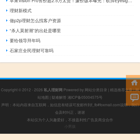
苹果Vision Pro售价超2.5万太贵！廉价版本曝光：砍掉Eyesight功能
理财新模式
做p2p理财怎么找客户资源
“杀人莫射潮”的出处是哪里
要给领导拜年吗
石家庄全民理财可靠吗
Copyright © 2012 - 2026
私人理财网
Powered by
网站分类目录
|
精选推荐文章
|
网
站地图
|
疑难解答
湘ICP备05004575号
声明：本站内容来自互联网，如信息有错误可发邮件到f_fb#foxmail.com说明，我们
会及时纠正，谢谢
本站仅为个人兴趣爱好，不接盈利性广告及商业合作
小男孩