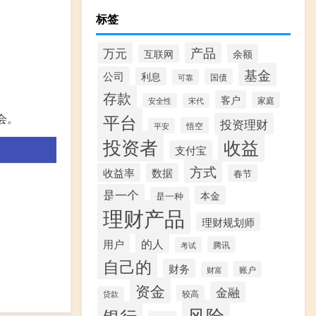
标签
产品
万元
余额
互联网
基金
公司
利息
国债
可靠
存款
客户
家庭
安全性
宋代
平台
会。
投资理财
悟空
平安
投资者
收益
支付宝
方式
收益率
数据
春节
是一个
本金
是一种
理财产品
理财规划师
的人
用户
腾讯
考试
自己的
财务
账户
财富
资金
金融
较高
贷款
风险
银行