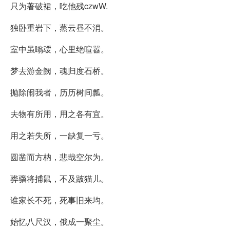
只为著破裙，吃他残czwW.
独卧重岩下，蒸云昼不消。
室中虽暡叆，心里绝喧嚣。
梦去游金阙，魂归度石桥。
抛除闹我者，历历树间瓢。
夫物有所用，用之各有宜。
用之若失所，一缺复一亏。
圆凿而方枘，悲哉空尔为。
骅骝将捕鼠，不及跛猫儿。
谁家长不死，死事旧来均。
始忆八尺汉，俄成一聚尘。