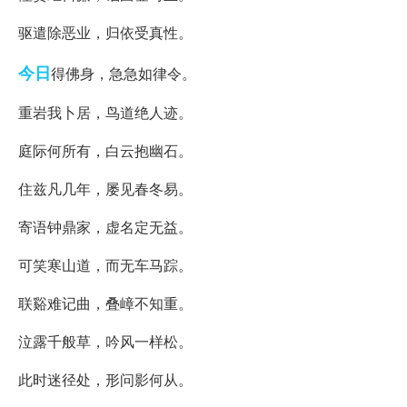
驱遣除恶业，归依受真性。
今日
得佛身，急急如律令。
重岩我卜居，鸟道绝人迹。
庭际何所有，白云抱幽石。
住兹凡几年，屡见春冬易。
寄语钟鼎家，虚名定无益。
可笑寒山道，而无车马踪。
联谿难记曲，叠嶂不知重。
泣露千般草，吟风一样松。
此时迷径处，形问影何从。