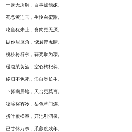
一身无所解，百事被他嫌。
死恶黄连苦，生怜白蜜甜。
吃鱼犹未止，食肉更无厌。
纵你居犀角，饶君带虎睛。
桃枝将辟秽，蒜壳取为璎。
暖腹茱萸酒，空心枸杞羹。
终归不免死，浪自觅长生。
卜择幽居地，天台更莫言。
猿啼谿雾冷，岳色草门连。
折叶覆松室，开池引涧泉。
已甘休万事，采蕨度残年。