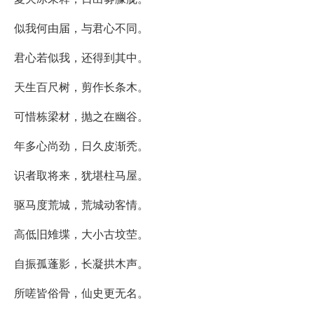
似我何由届，与君心不同。
君心若似我，还得到其中。
天生百尺树，剪作长条木。
可惜栋梁材，抛之在幽谷。
年多心尚劲，日久皮渐秃。
识者取将来，犹堪柱马屋。
驱马度荒城，荒城动客情。
高低旧雉堞，大小古坟茔。
自振孤蓬影，长凝拱木声。
所嗟皆俗骨，仙史更无名。