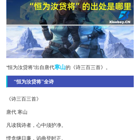
寒山
“恒为汝贷将”出自唐代
的《诗三百三首》。
“恒为汝贷将”全诗
《诗三百三首》
唐代 寒山
凡读我诗者，心中须护净。
悭贪继日廉，谄曲登时正。