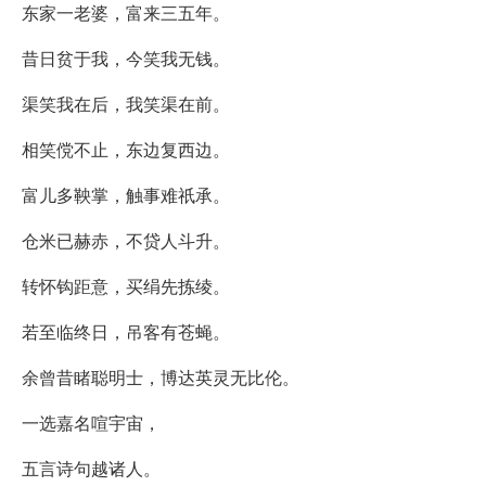
东家一老婆，富来三五年。
昔日贫于我，今笑我无钱。
渠笑我在后，我笑渠在前。
相笑傥不止，东边复西边。
富儿多鞅掌，触事难祇承。
仓米已赫赤，不贷人斗升。
转怀钩距意，买绢先拣绫。
若至临终日，吊客有苍蝇。
余曾昔睹聪明士，博达英灵无比伦。
一选嘉名喧宇宙，
五言诗句越诸人。