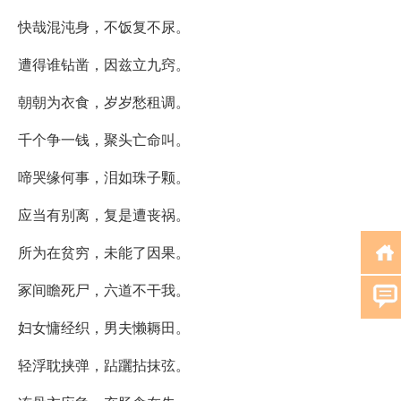
快哉混沌身，不饭复不尿。
遭得谁钻凿，因兹立九窍。
朝朝为衣食，岁岁愁租调。
千个争一钱，聚头亡命叫。
啼哭缘何事，泪如珠子颗。
应当有别离，复是遭丧祸。
所为在贫穷，未能了因果。
冢间瞻死尸，六道不干我。
妇女慵经织，男夫懒耨田。
轻浮耽挟弹，跕躧拈抹弦。