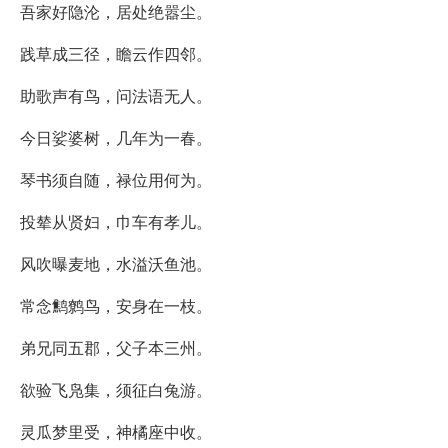
吾家好隐沦，居处绝嚣尘。
践草成三径，瞻云作四邻。
助歌声有鸟，问法语无人。
今日娑婆树，几年为一春。
琴书须自随，禄位用何为。
投辇从贤妇，巾车有孝儿。
风吹曝麦地，水溢沃鱼池。
常念鹪鹩鸟，安身在一枝。
弟兄同五郡，父子本三州。
欲验飞凫集，须征白兔游。
灵瓜梦里受，神橘座中收。