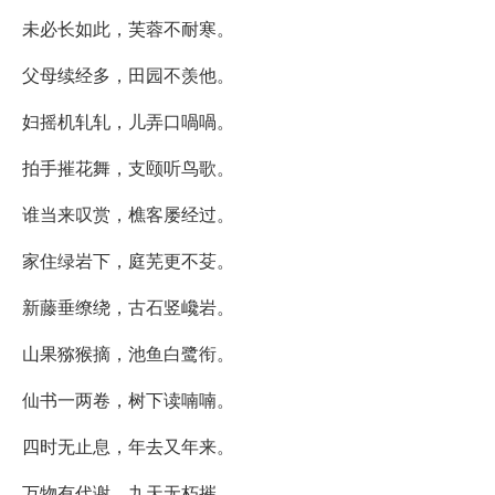
未必长如此，芙蓉不耐寒。
父母续经多，田园不羡他。
妇摇机轧轧，儿弄口喎喎。
拍手摧花舞，支颐听鸟歌。
谁当来叹赏，樵客屡经过。
家住绿岩下，庭芜更不芟。
新藤垂缭绕，古石竖巉岩。
山果猕猴摘，池鱼白鹭衔。
仙书一两卷，树下读喃喃。
四时无止息，年去又年来。
万物有代谢，九天无朽摧。