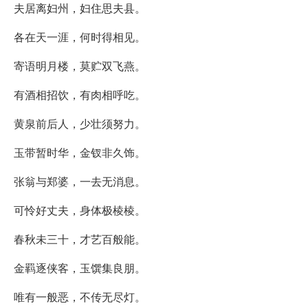
夫居离妇州，妇住思夫县。
各在天一涯，何时得相见。
寄语明月楼，莫贮双飞燕。
有酒相招饮，有肉相呼吃。
黄泉前后人，少壮须努力。
玉带暂时华，金钗非久饰。
张翁与郑婆，一去无消息。
可怜好丈夫，身体极棱棱。
春秋未三十，才艺百般能。
金羁逐侠客，玉馔集良朋。
唯有一般恶，不传无尽灯。