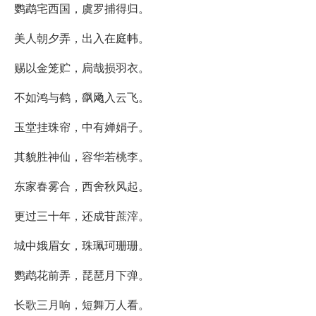
鹦鹉宅西国，虞罗捕得归。
美人朝夕弄，出入在庭帏。
赐以金笼贮，扃哉损羽衣。
不如鸿与鹤，飖飏入云飞。
玉堂挂珠帘，中有婵娟子。
其貌胜神仙，容华若桃李。
东家春雾合，西舍秋风起。
更过三十年，还成苷蔗滓。
城中娥眉女，珠珮珂珊珊。
鹦鹉花前弄，琵琶月下弹。
长歌三月响，短舞万人看。