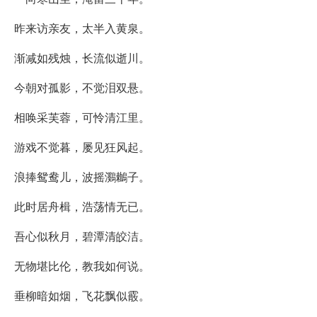
昨来访亲友，太半入黄泉。
渐减如残烛，长流似逝川。
今朝对孤影，不觉泪双悬。
相唤采芙蓉，可怜清江里。
游戏不觉暮，屡见狂风起。
浪捧鸳鸯儿，波摇鸂鶒子。
此时居舟楫，浩荡情无已。
吾心似秋月，碧潭清皎洁。
无物堪比伦，教我如何说。
垂柳暗如烟，飞花飘似霰。