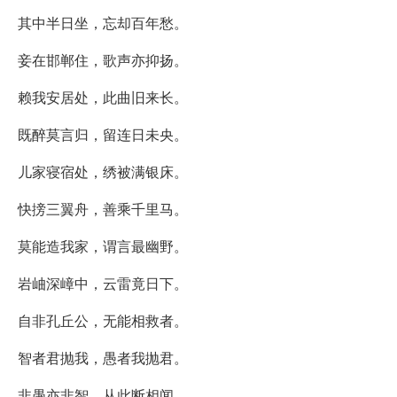
其中半日坐，忘却百年愁。
妾在邯郸住，歌声亦抑扬。
赖我安居处，此曲旧来长。
既醉莫言归，留连日未央。
儿家寝宿处，绣被满银床。
快搒三翼舟，善乘千里马。
莫能造我家，谓言最幽野。
岩岫深嶂中，云雷竟日下。
自非孔丘公，无能相救者。
智者君抛我，愚者我抛君。
非愚亦非智，从此断相闻。