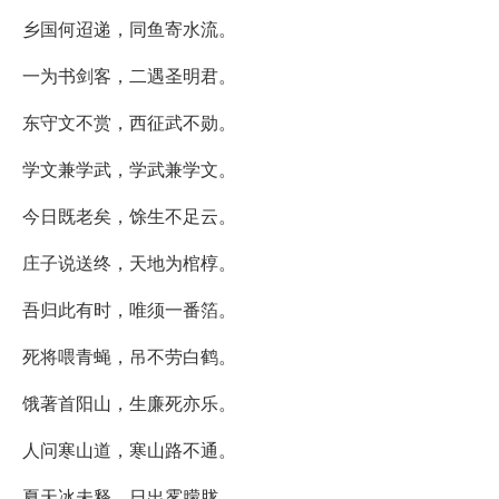
乡国何迢递，同鱼寄水流。
一为书剑客，二遇圣明君。
东守文不赏，西征武不勋。
学文兼学武，学武兼学文。
今日既老矣，馀生不足云。
庄子说送终，天地为棺椁。
吾归此有时，唯须一番箔。
死将喂青蝇，吊不劳白鹤。
饿著首阳山，生廉死亦乐。
人问寒山道，寒山路不通。
夏天冰未释，日出雾朦胧。