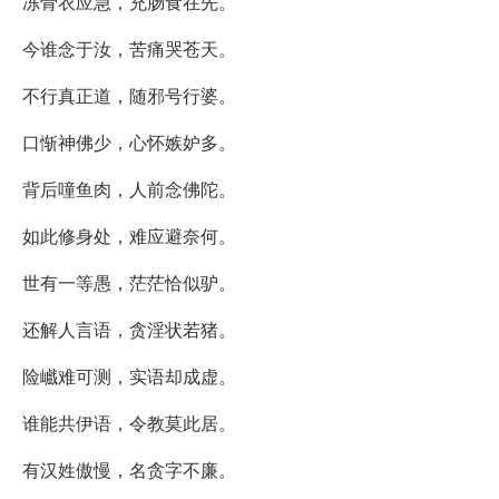
冻骨衣应急，充肠食在先。
今谁念于汝，苦痛哭苍天。
不行真正道，随邪号行婆。
口惭神佛少，心怀嫉妒多。
背后噇鱼肉，人前念佛陀。
如此修身处，难应避奈何。
世有一等愚，茫茫恰似驴。
还解人言语，贪淫状若猪。
险巇难可测，实语却成虚。
谁能共伊语，令教莫此居。
有汉姓傲慢，名贪字不廉。