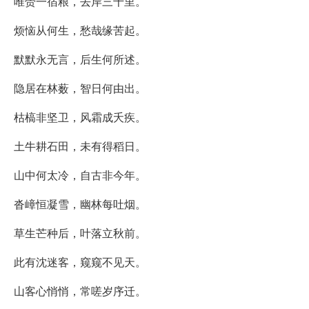
唯赍一宿粮，去岸三千里。
烦恼从何生，愁哉缘苦起。
默默永无言，后生何所述。
隐居在林薮，智日何由出。
枯槁非坚卫，风霜成夭疾。
土牛耕石田，未有得稻日。
山中何太冷，自古非今年。
沓嶂恒凝雪，幽林每吐烟。
草生芒种后，叶落立秋前。
此有沈迷客，窥窥不见天。
山客心悄悄，常嗟岁序迁。