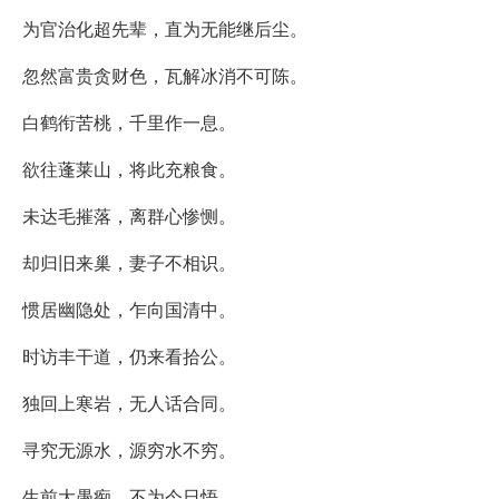
为官治化超先辈，直为无能继后尘。
忽然富贵贪财色，瓦解冰消不可陈。
白鹤衔苦桃，千里作一息。
欲往蓬莱山，将此充粮食。
未达毛摧落，离群心惨恻。
却归旧来巢，妻子不相识。
惯居幽隐处，乍向国清中。
时访丰干道，仍来看拾公。
独回上寒岩，无人话合同。
寻究无源水，源穷水不穷。
生前大愚痴，不为今日悟。