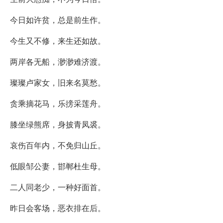
今日如许贫，总是前生作。
今生又不修，来生还如故。
两岸各无船，渺渺难济渡。
璨璨卢家女，旧来名莫愁。
贪乘摘花马，乐搒采莲舟。
膝坐绿熊席，身披青凤裘。
哀伤百年内，不免归山丘。
低眼邹公妻，邯郸杜生母。
二人同老少，一种好面首。
昨日会客场，恶衣排在后。