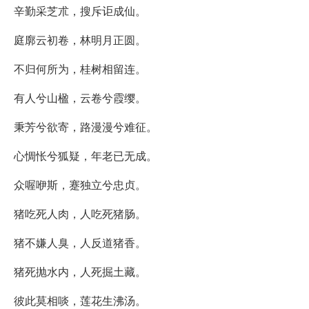
辛勤采芝朮，搜斥讵成仙。
庭廓云初卷，林明月正圆。
不归何所为，桂树相留连。
有人兮山楹，云卷兮霞缨。
秉芳兮欲寄，路漫漫兮难征。
心惆怅兮狐疑，年老已无成。
众喔咿斯，蹇独立兮忠贞。
猪吃死人肉，人吃死猪肠。
猪不嫌人臭，人反道猪香。
猪死抛水内，人死掘土藏。
彼此莫相啖，莲花生沸汤。