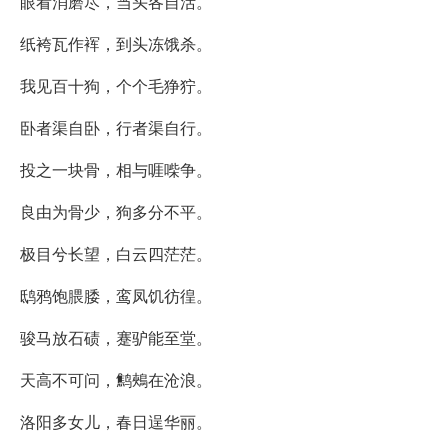
眼看消磨尽，当头各自活。
纸袴瓦作裈，到头冻饿杀。
我见百十狗，个个毛狰狞。
卧者渠自卧，行者渠自行。
投之一块骨，相与啀喍争。
良由为骨少，狗多分不平。
极目兮长望，白云四茫茫。
鸱鸦饱腲腇，鸾凤饥彷徨。
骏马放石碛，蹇驴能至堂。
天高不可问，鹪鵊在沧浪。
洛阳多女儿，春日逞华丽。