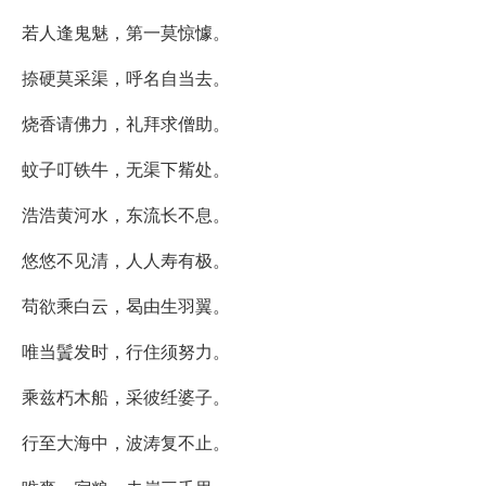
若人逢鬼魅，第一莫惊懅。
捺硬莫采渠，呼名自当去。
烧香请佛力，礼拜求僧助。
蚊子叮铁牛，无渠下觜处。
浩浩黄河水，东流长不息。
悠悠不见清，人人寿有极。
苟欲乘白云，曷由生羽翼。
唯当鬒发时，行住须努力。
乘兹朽木船，采彼纴婆子。
行至大海中，波涛复不止。