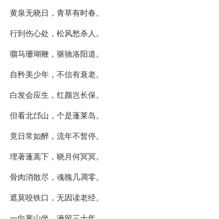
黄泉无晓日，青草有时春。
行到伤心处，松风愁杀人。
骝马珊瑚鞭，驱驰洛阳道。
自矜美少年，不信有衰老。
白发会应生，红颜岂长保。
但看北邙山，个是蓬莱岛。
竟日常如醉，流年不暂停。
埋著蓬蒿下，晓月何冥冥。
骨肉消散尽，魂魄几凋零。
遮莫咬铁口，无因读老经。
一向寒山坐，淹留三十年。