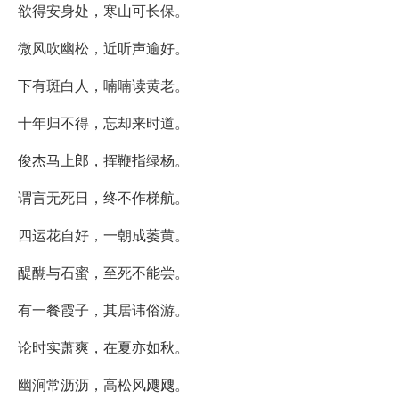
欲得安身处，寒山可长保。
微风吹幽松，近听声逾好。
下有斑白人，喃喃读黄老。
十年归不得，忘却来时道。
俊杰马上郎，挥鞭指绿杨。
谓言无死日，终不作梯航。
四运花自好，一朝成萎黄。
醍醐与石蜜，至死不能尝。
有一餐霞子，其居讳俗游。
论时实萧爽，在夏亦如秋。
幽涧常沥沥，高松风飕飕。