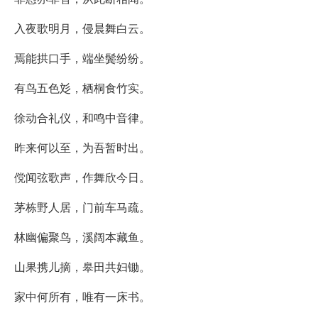
入夜歌明月，侵晨舞白云。
焉能拱口手，端坐鬓纷纷。
有鸟五色彣，栖桐食竹实。
徐动合礼仪，和鸣中音律。
昨来何以至，为吾暂时出。
傥闻弦歌声，作舞欣今日。
茅栋野人居，门前车马疏。
林幽偏聚鸟，溪阔本藏鱼。
山果携儿摘，皋田共妇锄。
家中何所有，唯有一床书。