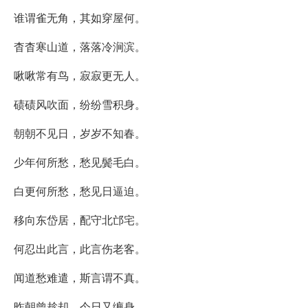
谁谓雀无角，其如穿屋何。
杳杳寒山道，落落冷涧滨。
啾啾常有鸟，寂寂更无人。
碛碛风吹面，纷纷雪积身。
朝朝不见日，岁岁不知春。
少年何所愁，愁见鬓毛白。
白更何所愁，愁见日逼迫。
移向东岱居，配守北邙宅。
何忍出此言，此言伤老客。
闻道愁难遣，斯言谓不真。
昨朝曾趁却，今日又缠身。