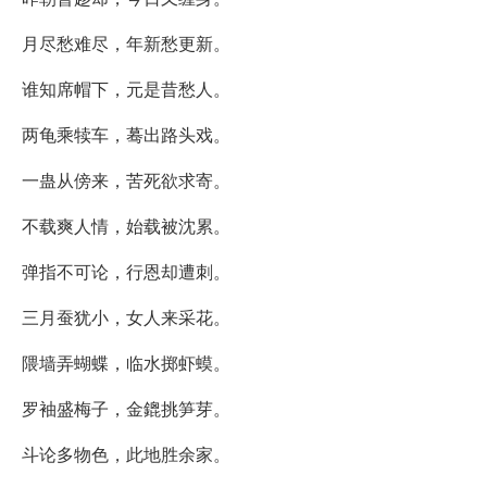
月尽愁难尽，年新愁更新。
谁知席帽下，元是昔愁人。
两龟乘犊车，蓦出路头戏。
一蛊从傍来，苦死欲求寄。
不载爽人情，始载被沈累。
弹指不可论，行恩却遭刺。
三月蚕犹小，女人来采花。
隈墙弄蝴蝶，临水掷虾蟆。
罗袖盛梅子，金鎞挑笋芽。
斗论多物色，此地胜余家。