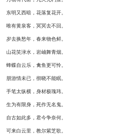
东明又西暗，花落复花开。
唯有黄泉客，冥冥去不回。
岁去换愁年，春来物色鲜。
山花笑渌水，岩岫舞青烟。
蜂蝶自云乐，禽鱼更可怜。
朋游情未已，彻晓不能眠。
手笔太纵横，身材极瑰玮。
生为有限身，死作无名鬼。
自古如此多，君今争奈何。
可来白云里，教尔紫芝歌。