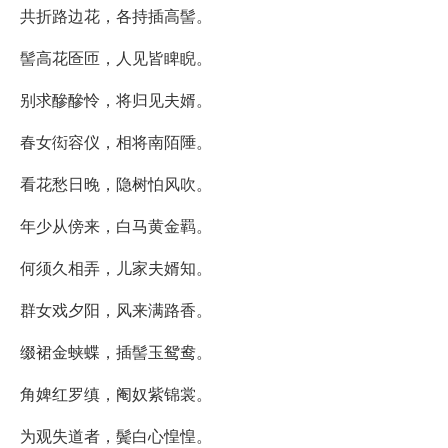
共折路边花，各持插高髻。
髻高花匼匝，人见皆睥睨。
别求醦醦怜，将归见夫婿。
春女衒容仪，相将南陌陲。
看花愁日晚，隐树怕风吹。
年少从傍来，白马黄金羁。
何须久相弄，儿家夫婿知。
群女戏夕阳，风来满路香。
缀裙金蛱蝶，插髻玉鸳鸯。
角婢红罗缜，阉奴紫锦裳。
为观失道者，鬓白心惶惶。