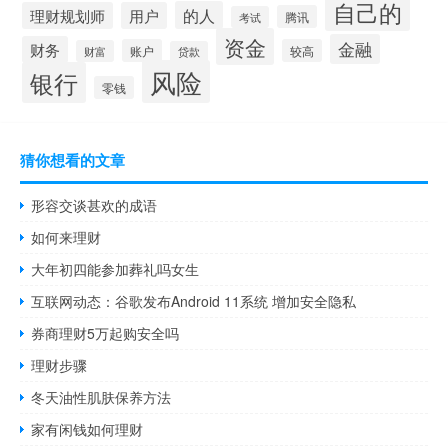
自己的
的人
理财规划师
用户
腾讯
考试
资金
金融
财务
账户
较高
财富
贷款
风险
银行
零钱
猜你想看的文章
形容交谈甚欢的成语
如何来理财
大年初四能参加葬礼吗女生
互联网动态：谷歌发布Android 11系统 增加安全隐私
券商理财5万起购安全吗
理财步骤
冬天油性肌肤保养方法
家有闲钱如何理财