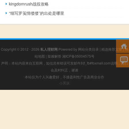
kingdomrush战役攻略
“细写罗笺情缕缕”的出处是哪里
Copyright © 2012 - 2026
私人理财网
Powered by
网站分类目录
|
精选推荐文章
|
网
站地图
|
疑难解答
湘ICP备05004575号
声明：本站内容来自互联网，如信息有错误可发邮件到f_fb#foxmail.com说明，我们
会及时纠正，谢谢
本站仅为个人兴趣爱好，不接盈利性广告及商业合作
小男孩