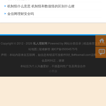
机制怪什么意思 机制怪和数值怪的区别什么梗
金信网理财安全吗
Copyright © 2012 - 2026
私人理财网
Powered by
网站分类目录
|
精选推荐文章
|
网
站地图
|
疑难解答
湘ICP备05004575号
声明：本站内容来自互联网，如信息有错误可发邮件到f_fb#foxmail.com说明，我们
会及时纠正，谢谢
本站仅为个人兴趣爱好，不接盈利性广告及商业合作
小男孩