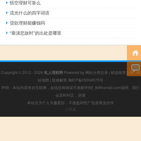
悟空理财可靠么
流光什么的四字词语
贷款理财能赚钱吗
“垂涕悲故时”的出处是哪里
Copyright © 2012 - 2026
私人理财网
Powered by
网站分类目录
|
精选推荐文章
|
网
站地图
|
疑难解答
湘ICP备05004575号
声明：本站内容来自互联网，如信息有错误可发邮件到f_fb#foxmail.com说明，我们
会及时纠正，谢谢
本站仅为个人兴趣爱好，不接盈利性广告及商业合作
小男孩