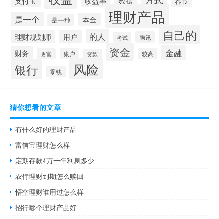
支付宝
收益率
数据
春节
理财产品
是一个
本金
是一种
自己的
的人
理财规划师
用户
腾讯
考试
资金
金融
财务
账户
较高
财富
贷款
风险
银行
零钱
猜你想看的文章
有什么好的理财产品
富信宝理财怎么样
定期存款4万一年利息多少
农行理财到期怎么赎回
悟空理财谁用过怎么样
招行哪个理财产品好