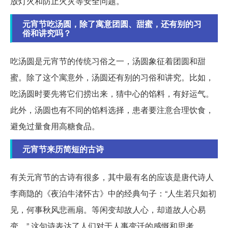
放灯火和防止火灾等安全问题。
元宵节吃汤圆，除了寓意团圆、甜蜜，还有别的习
俗和讲究吗？
吃汤圆是元宵节的传统习俗之一，汤圆象征着团圆和甜
蜜。除了这个寓意外，汤圆还有别的习俗和讲究。比如，
吃汤圆时要先将它们捞出来，猜中心的馅料，有好运气。
此外，汤圆也有不同的馅料选择，患者要注意合理饮食，
避免过量食用高糖食品。
元宵节来历简短的古诗
有关元宵节的古诗有很多，其中最有名的应该是唐代诗人
李商隐的《夜泊牛渚怀古》中的经典句子：“人生若只如初
见，何事秋风悲画扇。等闲变却故人心，却道故人心易
变。” 这句诗表达了人们对于人事变迁的感慨和思考。