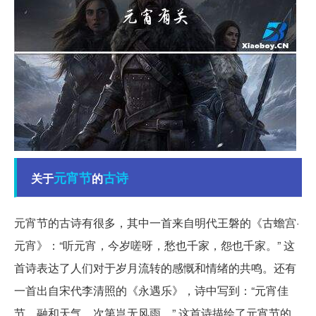
元宵节
古诗
关于
的
元宵节的古诗有很多，其中一首来自明代王磐的《古蟾宫·
元宵》：“听元宵，今岁嗟呀，愁也千家，怨也千家。” 这
首诗表达了人们对于岁月流转的感慨和情绪的共鸣。还有
一首出自宋代李清照的《永遇乐》，诗中写到：“元宵佳
节，融和天气，次第岂无风雨。” 这首诗描绘了元宵节的