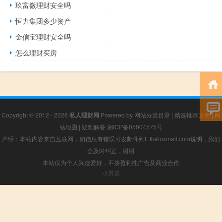
玖富微理财安全吗
恒力集团多少资产
金信宝理财安全吗
怎么理财买房
Copyright © 2012 - 2026
私人理财网
Powered by
网站分类目录
|
精选推荐文章
|
网
站地图
|
疑难解答
湘ICP备05004575号
声明：本站内容来自互联网，如信息有错误可发邮件到f_fb#foxmail.com说明，我们
会及时纠正，谢谢
本站仅为个人兴趣爱好，不接盈利性广告及商业合作
小男孩