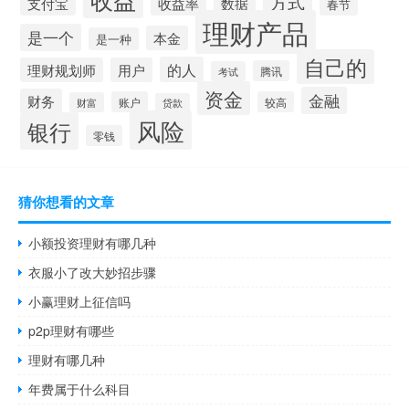
方式
支付宝
收益率
数据
春节
理财产品
是一个
本金
是一种
自己的
的人
理财规划师
用户
腾讯
考试
资金
金融
财务
账户
较高
财富
贷款
风险
银行
零钱
猜你想看的文章
小额投资理财有哪几种
衣服小了改大妙招步骤
小赢理财上征信吗
p2p理财有哪些
理财有哪几种
年费属于什么科目