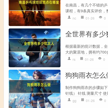
在南昌，有几个不错的乒乓
课程，有9条真实评价，整体
nc
01-26
0
全世界有多少
根据最新的统计数据，全
大的聚居地，拥有约700
rs
01-26
0
狗狗雨衣怎么
制作狗狗雨衣的步骤如下：
针线） 针线 测量尺寸 
gg
01-26
0