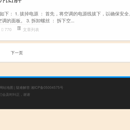
下： 1. 拔掉电源 ： 首先，将空调的电源线拔下，以确保安全。 
的面板。 3. 拆卸螺丝 ： 拆下空...
770
文章列表
下一页
网站地图
|
疑难解答
湘ICP备05004575号
，我们会及时纠正，谢谢