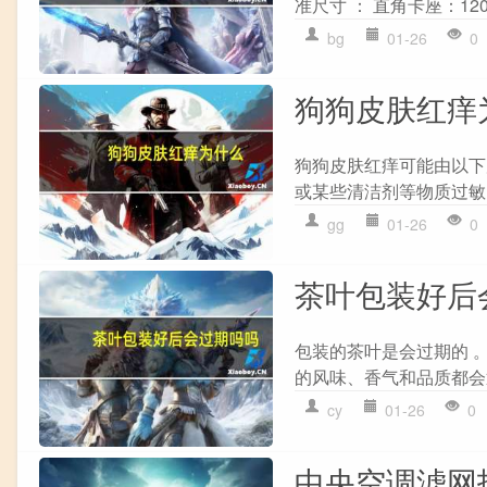
准尺寸 ： 直角卡座：1200m
bg
01-26
0
狗狗皮肤红痒
狗狗皮肤红痒可能由以下
或某些清洁剂等物质过敏。 
gg
01-26
0
茶叶包装好后
包装的茶叶是会过期的 
的风味、香气和品质都会
cy
01-26
0
中央空调滤网