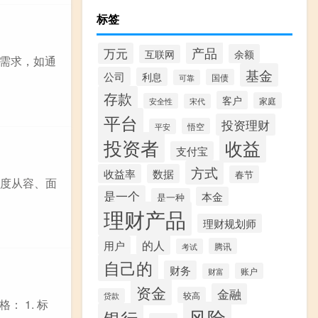
标签
产品
万元
余额
互联网
需求，如通
基金
公司
利息
国债
可靠
存款
客户
家庭
安全性
宋代
平台
投资理财
悟空
平安
投资者
收益
支付宝
方式
收益率
数据
春节
态度从容、面
是一个
本金
是一种
理财产品
理财规划师
的人
用户
腾讯
考试
自己的
财务
账户
财富
资金
金融
较高
贷款
 1. 标
风险
银行