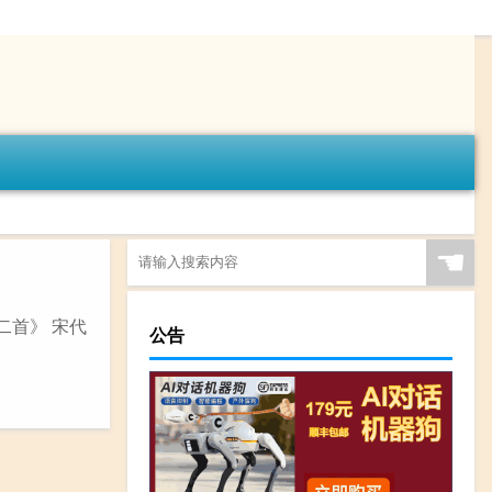
☚
二首》 宋代
公告