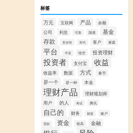
标签
产品
万元
余额
互联网
基金
公司
利息
国债
可靠
存款
客户
家庭
安全性
宋代
平台
投资理财
悟空
平安
投资者
收益
支付宝
方式
收益率
数据
春节
是一个
本金
是一种
理财产品
理财规划师
的人
用户
腾讯
考试
自己的
财务
账户
财富
资金
金融
较高
贷款
风险
银行