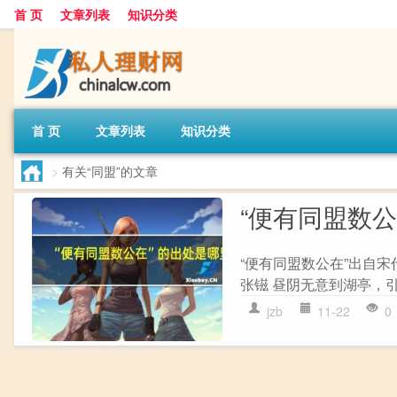
首 页
文章列表
知识分类
首 页
文章列表
知识分类
>
有关“同盟”的文章
“便有同盟数
“便有同盟数公在”出自宋
张镃 昼阴无意到湖亭，引
jzb
11-22
0