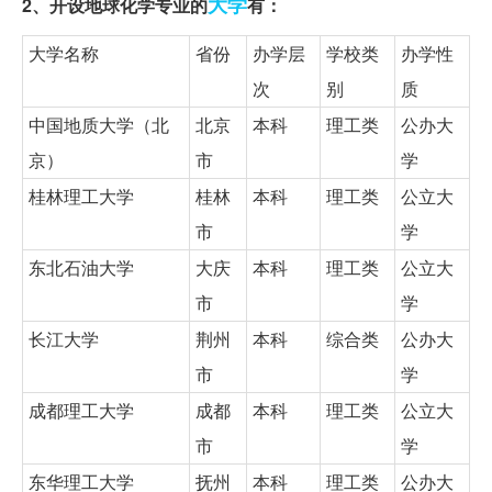
大学
2、开设地球化学专业的
有：
大学名称
省份
办学层
学校类
办学性
次
别
质
中国地质大学（北
北京
本科
理工类
公办大
京）
市
学
桂林理工大学
桂林
本科
理工类
公立大
市
学
东北石油大学
大庆
本科
理工类
公立大
市
学
长江大学
荆州
本科
综合类
公办大
市
学
成都理工大学
成都
本科
理工类
公立大
市
学
东华理工大学
抚州
本科
理工类
公办大