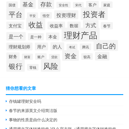
存款
基金
客户
国债
家庭
安全性
宋代
投资者
平台
投资理财
悟空
平安
收益
方式
支付宝
收益率
数据
春节
理财产品
是一个
本金
是一种
自己的
的人
理财规划师
用户
腾讯
考试
资金
金融
财务
账户
较高
财富
贷款
风险
银行
零钱
猜你想看的文章
存钱罐理财安全吗
春节的来源英文介绍简洁版
事物的性质是由什么决定的
通用藏文字体转换软件 V3.0 官方版（通用藏文字体转换软件 V3.0 官方版功能简介）