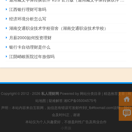
江西银行理财可靠吗
经济环境分析怎么写
湖南交通职业技术学校宿舍（湖南交通职业技术学校）
月薪2000如何投资理财
银行卡自动理财是什么
江阴峭岐医院过年放假吗
Copyright © 2012 - 2026
私人理财网
Powered by
网站分类目录
|
精选推荐文章
|
网
站地图
|
疑难解答
湘ICP备05004575号
声明：本站内容来自互联网，如信息有错误可发邮件到f_fb#foxmail.com说明，我们
会及时纠正，谢谢
本站仅为个人兴趣爱好，不接盈利性广告及商业合作
小男孩