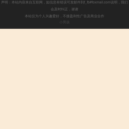
声明：本站内容来自互联网，如信息有错误可发邮件到f_fb#foxmail.com说明，我们
会及时纠正，谢谢
本站仅为个人兴趣爱好，不接盈利性广告及商业合作
小男孩