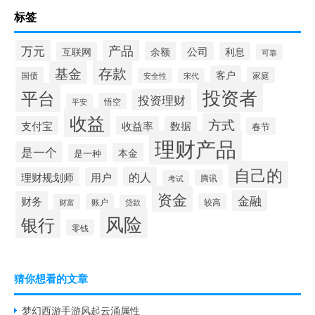
标签
产品
万元
余额
公司
互联网
利息
可靠
存款
基金
客户
国债
家庭
安全性
宋代
投资者
平台
投资理财
悟空
平安
收益
方式
支付宝
收益率
数据
春节
理财产品
是一个
本金
是一种
自己的
的人
理财规划师
用户
腾讯
考试
资金
金融
财务
账户
较高
财富
贷款
风险
银行
零钱
猜你想看的文章
梦幻西游手游风起云涌属性