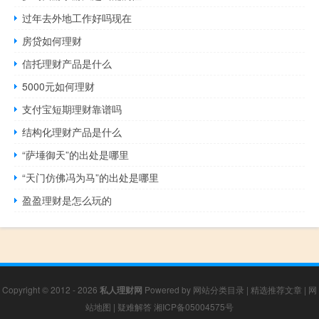
过年去外地工作好吗现在
房贷如何理财
信托理财产品是什么
5000元如何理财
支付宝短期理财靠谱吗
结构化理财产品是什么
“萨埵御天”的出处是哪里
“天门仿佛冯为马”的出处是哪里
盈盈理财是怎么玩的
Copyright © 2012 - 2026
私人理财网
Powered by
网站分类目录
|
精选推荐文章
|
网
站地图
|
疑难解答
湘ICP备05004575号