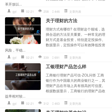
革开放以...
gyl
02-21
258
446
文章列表
关于理财的方法
理财方式有哪些? 在理财这个领域，选
择合适的方法至关重要。一种常见的理
财方式是基金投资，特别是定投操作。
数据显示，定投操作可以有效降低投资
风险，平稳...
gyl
02-21
339
691
文章列表
工银理财产品怎么样
工商银行理财产品可信-ZOL问答 工商
银行作为中国最大的商业银行之一，其
理财产品在市场上具有很高的可信度。
根据数据显示，工商银行的理财产品收
益率相对较...
gyl
02-21
312
463
文章列表