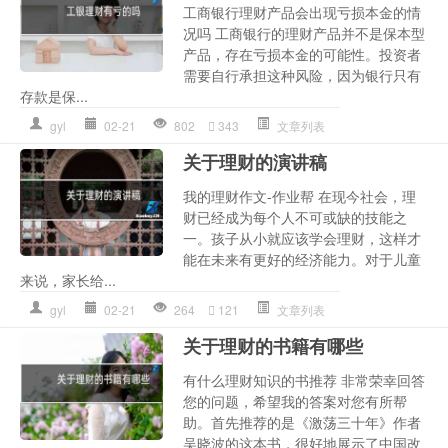
工商银行理财产品会出现亏损本金的情
况吗 工商银行的理财产品并不是保本型
产品，存在亏损本金的可能性。投资者
需要自行承担这种风险，因为银行只有
存款是保...
gyl
02-21
802
343
文章列表
关于理财的演讲稿
我的理财作文-作业帮 在现今社会，理
财已经成为每个人不可或缺的技能之
一。孩子从小就应该学会理财，这样才
能在未来有更好的经济能力。对于儿童
来说，家长给...
gyl
02-21
264
121
文章列表
关于理财的书籍有哪些
有什么理财知识的书推荐 非常荣幸回答
您的问题，希望我的答案对您有所帮
助。首先推荐的是《激荡三十年》作者
吴晓波的这本书，很好地展示了中国改