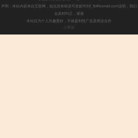
声明：本站内容来自互联网，如信息有错误可发邮件到f_fb#foxmail.com说明，我们
会及时纠正，谢谢
本站仅为个人兴趣爱好，不接盈利性广告及商业合作
小男孩