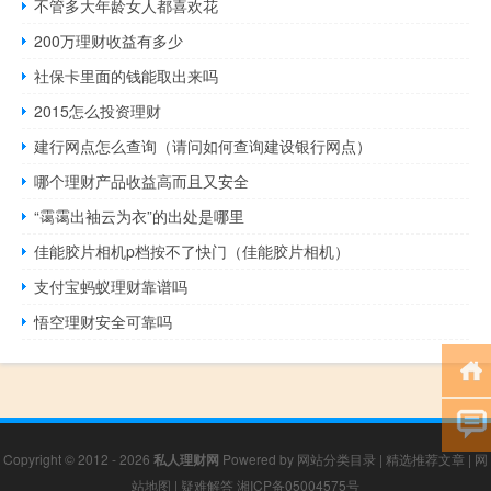
不管多大年龄女人都喜欢花
200万理财收益有多少
社保卡里面的钱能取出来吗
2015怎么投资理财
建行网点怎么查询（请问如何查询建设银行网点）
哪个理财产品收益高而且又安全
“霭霭出袖云为衣”的出处是哪里
佳能胶片相机p档按不了快门（佳能胶片相机）
支付宝蚂蚁理财靠谱吗
悟空理财安全可靠吗
Copyright © 2012 - 2026
私人理财网
Powered by
网站分类目录
|
精选推荐文章
|
网
站地图
|
疑难解答
湘ICP备05004575号