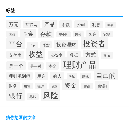
标签
产品
万元
余额
公司
互联网
利息
可靠
存款
基金
客户
国债
家庭
安全性
宋代
投资者
平台
投资理财
悟空
平安
收益
方式
支付宝
收益率
数据
春节
理财产品
是一个
本金
是一种
自己的
的人
理财规划师
用户
腾讯
考试
资金
金融
财务
账户
较高
财富
贷款
风险
银行
零钱
猜你想看的文章