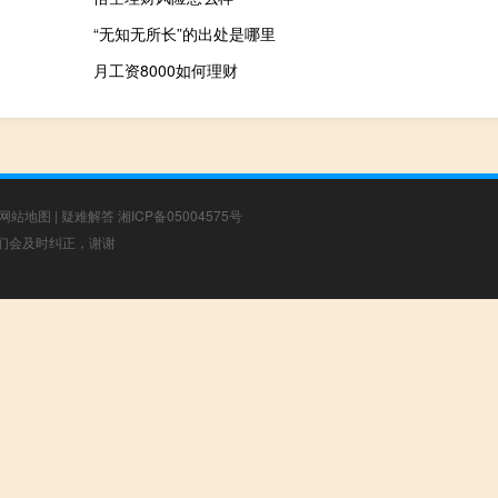
“无知无所长”的出处是哪里
月工资8000如何理财
网站地图
|
疑难解答
湘ICP备05004575号
，我们会及时纠正，谢谢