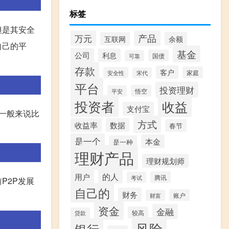
标签
但是其安全
产品
万元
余额
互联网
自己的平
基金
公司
利息
国债
可靠
存款
客户
家庭
安全性
宋代
平台
投资理财
悟空
平安
投资者
收益
支付宝
一般来说比
方式
收益率
数据
春节
是一个
本金
是一种
理财产品
理财规划师
的人
用户
腾讯
考试
P2P发展
自己的
财务
账户
财富
资金
金融
较高
贷款
风险
银行