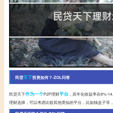
天下
民贷
投资如何？-ZOL问答
作为一个
平台
民贷天下
P2P理财
，其年化收益率在8%-
理财选择，可以考虑比较其他类似的平台，比如钱盒子等