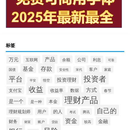
标签
产品
万元
余额
公司
互联网
利息
可靠
存款
基金
客户
国债
家庭
安全性
宋代
投资者
平台
投资理财
悟空
平安
收益
方式
支付宝
收益率
数据
春节
理财产品
是一个
本金
是一种
自己的
的人
理财规划师
用户
腾讯
考试
资金
金融
财务
账户
较高
财富
贷款