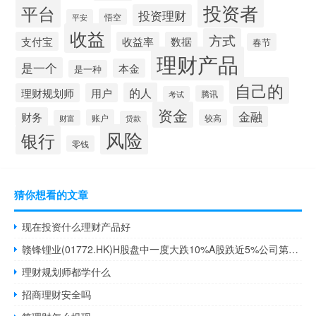
投资者
平台
投资理财
悟空
平安
收益
方式
支付宝
收益率
数据
春节
理财产品
是一个
本金
是一种
自己的
的人
理财规划师
用户
腾讯
考试
资金
金融
财务
账户
较高
财富
贷款
风险
银行
零钱
猜你想看的文章
现在投资什么理财产品好
赣锋锂业(01772.HK)H股盘中一度大跌10%A股跌近5%公司第三季度净利润同比下降97.88%
理财规划师都学什么
招商理财安全吗