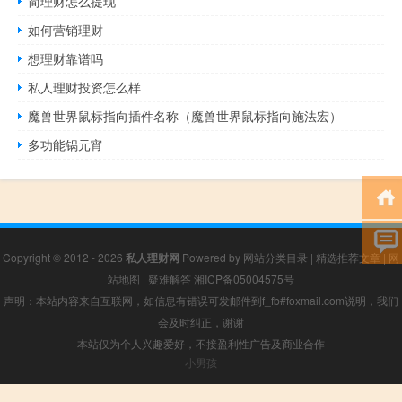
简理财怎么提现
如何营销理财
想理财靠谱吗
私人理财投资怎么样
魔兽世界鼠标指向插件名称（魔兽世界鼠标指向施法宏）
多功能锅元宵
Copyright © 2012 - 2026
私人理财网
Powered by
网站分类目录
|
精选推荐文章
|
网
站地图
|
疑难解答
湘ICP备05004575号
声明：本站内容来自互联网，如信息有错误可发邮件到f_fb#foxmail.com说明，我们
会及时纠正，谢谢
本站仅为个人兴趣爱好，不接盈利性广告及商业合作
小男孩