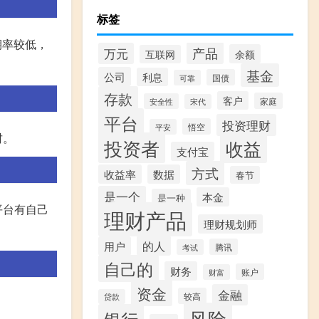
标签
期率较低，
产品
万元
余额
互联网
基金
公司
利息
国债
可靠
存款
客户
家庭
安全性
宋代
平台
投资理财
悟空
平安
财。
投资者
收益
支付宝
方式
收益率
数据
春节
是一个
本金
是一种
平台有自己
理财产品
理财规划师
的人
用户
腾讯
考试
自己的
财务
账户
财富
资金
金融
较高
贷款
风险
银行