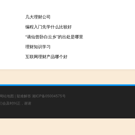
几大理财公司
编程入门先学什么比较好
“谪仙曾卧白云乡”的出处是哪里
理财知识学习
互联网理财产品哪个好
网站地图
|
疑难解答
湘ICP备05004575号
，我们会及时纠正，谢谢