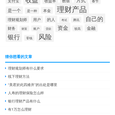
方式
支付宝
收益率
数据
春节
理财产品
是一个
本金
是一种
自己的
的人
理财规划师
用户
腾讯
考试
资金
金融
财务
账户
较高
财富
贷款
风险
银行
零钱
猜你想看的文章
理财规划师有什么要求
线下理财方法
“美君於此四难并”的出处是哪里
人寿的理财保险怎么样
银行理财产品有什么
有1万怎么理财