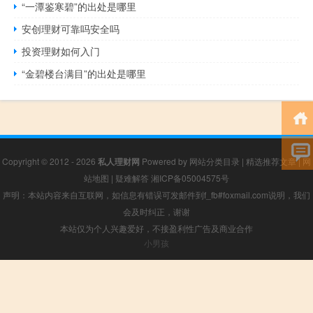
“一潭鉴寒碧”的出处是哪里
安创理财可靠吗安全吗
投资理财如何入门
“金碧楼台满目”的出处是哪里
Copyright © 2012 - 2026
私人理财网
Powered by
网站分类目录
|
精选推荐文章
|
网
站地图
|
疑难解答
湘ICP备05004575号
声明：本站内容来自互联网，如信息有错误可发邮件到f_fb#foxmail.com说明，我们
会及时纠正，谢谢
本站仅为个人兴趣爱好，不接盈利性广告及商业合作
小男孩