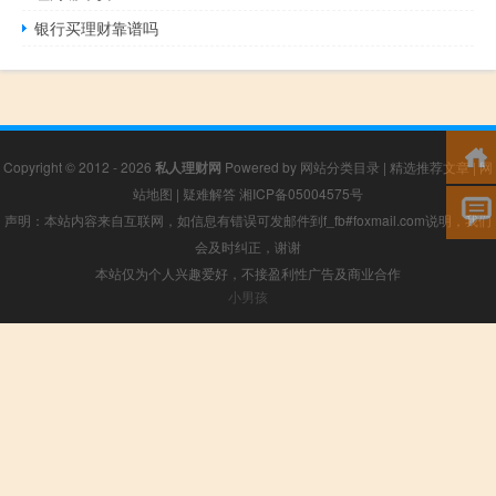
银行买理财靠谱吗
Copyright © 2012 - 2026
私人理财网
Powered by
网站分类目录
|
精选推荐文章
|
网
站地图
|
疑难解答
湘ICP备05004575号
声明：本站内容来自互联网，如信息有错误可发邮件到f_fb#foxmail.com说明，我们
会及时纠正，谢谢
本站仅为个人兴趣爱好，不接盈利性广告及商业合作
小男孩