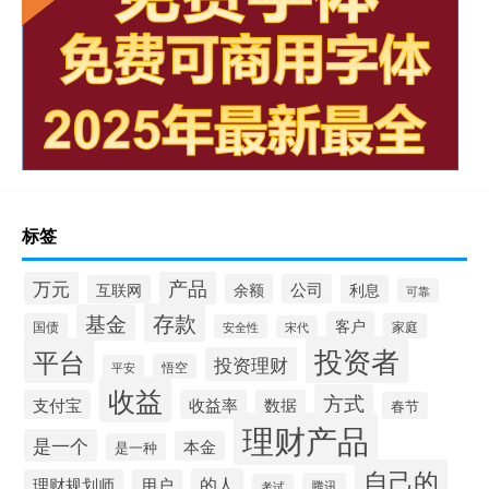
标签
产品
万元
余额
公司
互联网
利息
可靠
存款
基金
客户
国债
家庭
安全性
宋代
投资者
平台
投资理财
悟空
平安
收益
方式
支付宝
收益率
数据
春节
理财产品
是一个
本金
是一种
自己的
的人
理财规划师
用户
腾讯
考试