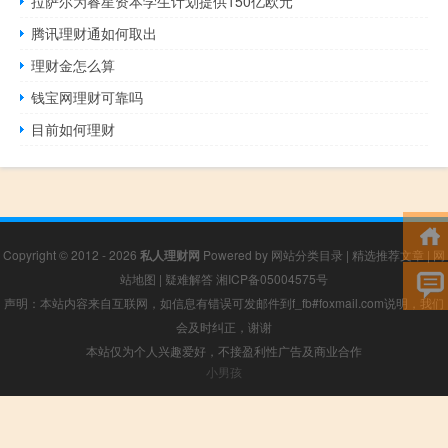
拉萨尔为睿星资本学生计划提供150亿欧元
腾讯理财通如何取出
理财金怎么算
钱宝网理财可靠吗
目前如何理财
Copyright © 2012 - 2026
私人理财网
Powered by
网站分类目录
|
精选推荐文章
|
网
站地图
|
疑难解答
湘ICP备05004575号
声明：本站内容来自互联网，如信息有错误可发邮件到f_fb#foxmail.com说明，我们
会及时纠正，谢谢
本站仅为个人兴趣爱好，不接盈利性广告及商业合作
小男孩