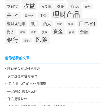
收益
方式
支付宝
收益率
数据
春节
理财产品
是一个
本金
是一种
自己的
的人
理财规划师
用户
腾讯
考试
资金
金融
财务
账户
较高
财富
贷款
风险
银行
零钱
猜你想看的文章
理财子公司是什么意思
易方达理财通可靠吗
“吾方废书眠”的出处是哪里
平安保险理财怎么样
什么是理财纹