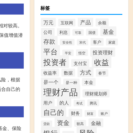
标签
产品
万元
余额
互联网
相对较高。
基金
公司
利息
国债
可靠
保值增值潜
存款
客户
家庭
安全性
宋代
。
平台
投资理财
悟空
平安
投资者
收益
支付宝
方式
收益率
数据
春节
风险，根据
是一个
本金
是一种
理财产品
适合自己的
理财规划师
的人
用户
腾讯
考试
自己的
财务
账户
财富
资金
金融
较高
贷款
基金、保险
风险
银行