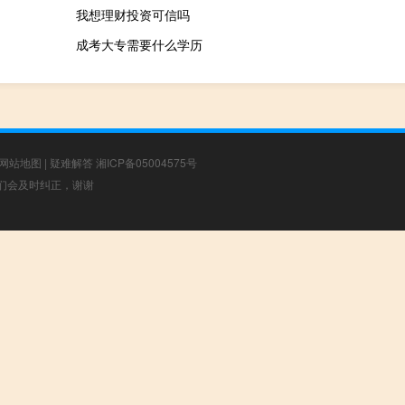
我想理财投资可信吗
成考大专需要什么学历
网站地图
|
疑难解答
湘ICP备05004575号
，我们会及时纠正，谢谢