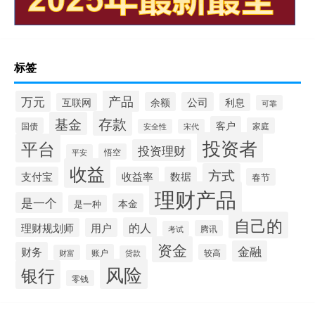
标签
产品
万元
余额
公司
互联网
利息
可靠
存款
基金
客户
国债
家庭
安全性
宋代
投资者
平台
投资理财
悟空
平安
收益
方式
支付宝
收益率
数据
春节
理财产品
是一个
本金
是一种
自己的
的人
理财规划师
用户
腾讯
考试
资金
金融
财务
账户
较高
财富
贷款
风险
银行
零钱