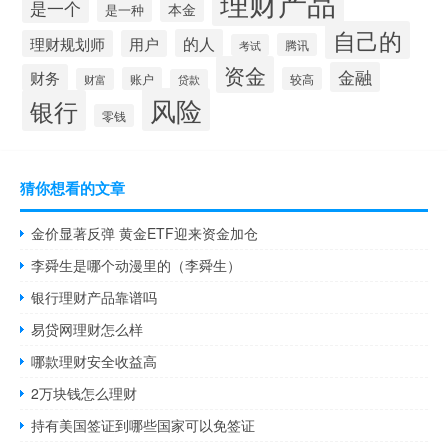
理财产品
是一个
本金
是一种
自己的
的人
理财规划师
用户
腾讯
考试
资金
金融
财务
账户
较高
财富
贷款
风险
银行
零钱
猜你想看的文章
金价显著反弹 黄金ETF迎来资金加仓
李舜生是哪个动漫里的（李舜生）
银行理财产品靠谱吗
易贷网理财怎么样
哪款理财安全收益高
2万块钱怎么理财
持有美国签证到哪些国家可以免签证