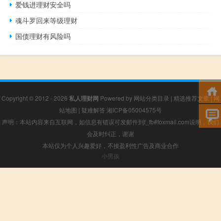
爱钱进理财安全吗
魂斗罗回来等级理财
国债理财有风险吗
Copyright © 2012 - 2026
私人理财网
Powered by
网站分类目录
|
精选推荐文章
|
网
站地图
|
疑难解答
湘ICP备05004575号
声明：本站内容来自互联网，如信息有错误可发邮件到f_fb#foxmail.com说明，我们
会及时纠正，谢谢
本站仅为个人兴趣爱好，不接盈利性广告及商业合作
小男孩