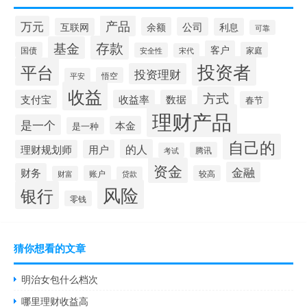
产品
万元
余额
公司
互联网
利息
可靠
存款
基金
客户
国债
家庭
安全性
宋代
投资者
平台
投资理财
悟空
平安
收益
方式
支付宝
收益率
数据
春节
理财产品
是一个
本金
是一种
自己的
的人
理财规划师
用户
腾讯
考试
资金
金融
财务
账户
较高
财富
贷款
风险
银行
零钱
猜你想看的文章
明治女包什么档次
哪里理财收益高