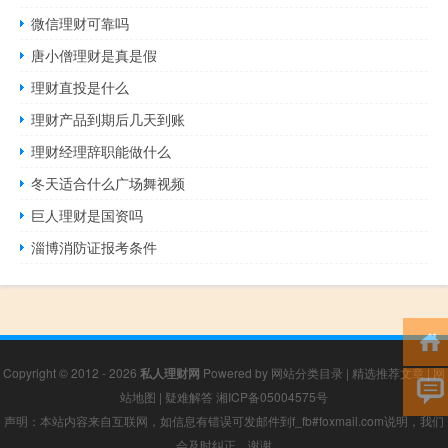
微信理财可靠吗
唐小僧理财是真是假
理财直投是什么
理财产品到期后几天到账
理财经理辞职能做什么
冬天适合什么广场舞视频
巨人理财是国资吗
淄博消防证报考条件
Copyright © 2012 - 2026
私人理财网
Powered by
网站分类目录
|
精选推荐文章
|
网
站地图
|
疑难解答
湘ICP备05004575号
声明：本站内容来自互联网，如信息有错误可发邮件到f_fb#foxmail.com说明，我们
会及时纠正，谢谢