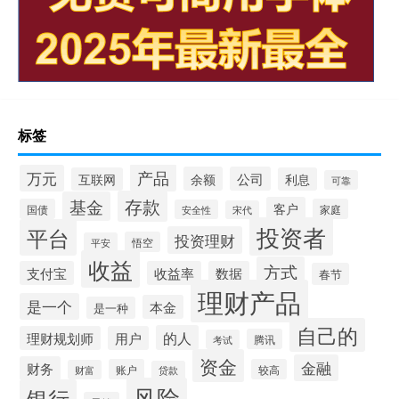
标签
产品
万元
余额
公司
互联网
利息
可靠
存款
基金
客户
国债
家庭
安全性
宋代
投资者
平台
投资理财
悟空
平安
收益
方式
支付宝
收益率
数据
春节
理财产品
是一个
本金
是一种
自己的
的人
理财规划师
用户
腾讯
考试
资金
金融
财务
账户
较高
财富
贷款
风险
银行