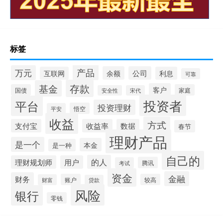
标签
产品
万元
余额
公司
互联网
利息
可靠
存款
基金
客户
国债
家庭
安全性
宋代
投资者
平台
投资理财
悟空
平安
收益
方式
支付宝
收益率
数据
春节
理财产品
是一个
本金
是一种
自己的
的人
理财规划师
用户
腾讯
考试
资金
金融
财务
账户
较高
财富
贷款
风险
银行
零钱