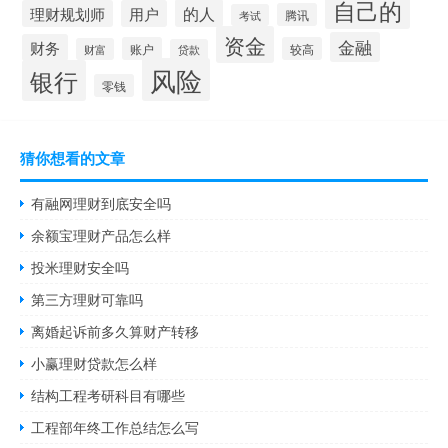
自己的
的人
理财规划师
用户
腾讯
考试
资金
金融
财务
账户
较高
财富
贷款
风险
银行
零钱
猜你想看的文章
有融网理财到底安全吗
余额宝理财产品怎么样
投米理财安全吗
第三方理财可靠吗
离婚起诉前多久算财产转移
小赢理财贷款怎么样
结构工程考研科目有哪些
工程部年终工作总结怎么写