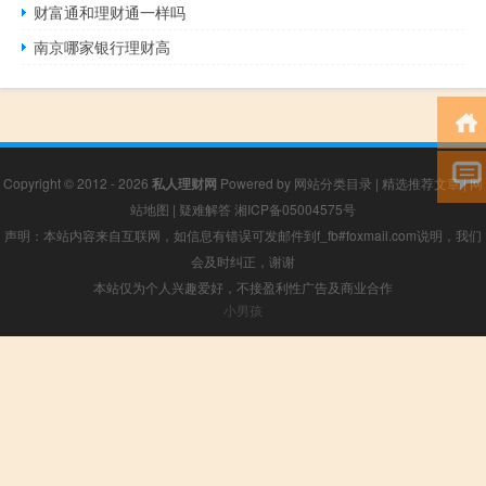
财富通和理财通一样吗
南京哪家银行理财高
Copyright © 2012 - 2026
私人理财网
Powered by
网站分类目录
|
精选推荐文章
|
网
站地图
|
疑难解答
湘ICP备05004575号
声明：本站内容来自互联网，如信息有错误可发邮件到f_fb#foxmail.com说明，我们
会及时纠正，谢谢
本站仅为个人兴趣爱好，不接盈利性广告及商业合作
小男孩