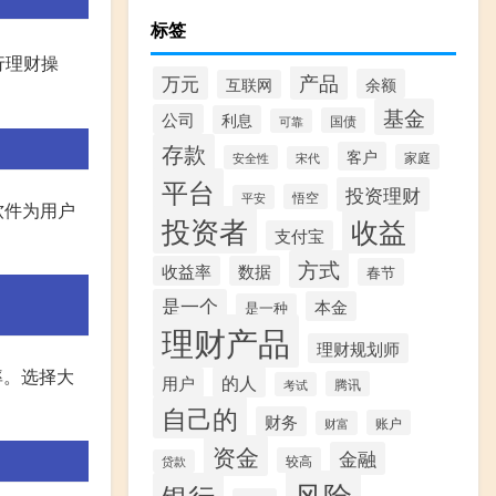
标签
行理财操
产品
万元
余额
互联网
基金
公司
利息
国债
可靠
存款
客户
家庭
安全性
宋代
平台
投资理财
悟空
平安
软件为用户
投资者
收益
支付宝
方式
收益率
数据
春节
是一个
本金
是一种
理财产品
理财规划师
率。选择大
的人
用户
腾讯
考试
自己的
财务
账户
财富
资金
金融
较高
贷款
风险
银行