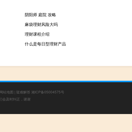
阴阳师 庭院 攻略
麻袋理财风险大吗
理财课程介绍
什么是每日型理财产品
网站地图
|
疑难解答
湘ICP备05004575号
，我们会及时纠正，谢谢