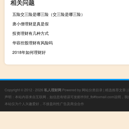
相关问题
五险交三险是哪三险（交三险是哪三险）
唐小僧理财是真是假
投资理财有几种方式
华容控股理财有风险吗
2018年如何理财好
Copyright © 2012 - 2026
私人理财网
Powered by
网站分类目录
|
精选推荐文章
|
声明：本站内容来自互联网，如信息有错误可发邮件到f_fb#foxmail.com说明
本站仅为个人兴趣爱好，不接盈利性广告及商业合作