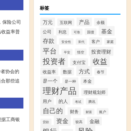
标签
产品
万元
，保险公司
余额
互联网
基金
品收益率普
公司
利息
国债
可靠
存款
客户
家庭
安全性
宋代
平台
投资理财
悟空
平安
投资者
收益
支付宝
方式
费者协会的
收益率
数据
春节
是一个
适合那些追
本金
是一种
理财产品
理财规划师
的人
用户
腾讯
考试
自己的
财务
账户
财富
资金
根据工商银
金融
较高
贷款
风险
银行