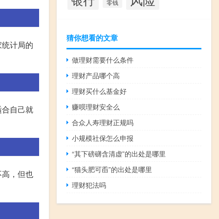
零钱
猜你想看的文章
家统计局的
做理财需要什么条件
理财产品哪个高
理财买什么基金好
赚呗理财安全么
适合自己就
合众人寿理财正规吗
小规模社保怎么申报
“其下磅礴含清虚”的出处是哪里
“猫头肥可臿”的出处是哪里
不高，但也
理财犯法吗