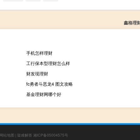
鑫格理
手机怎样理财
工行保本型理财怎么样
财发现理财
fc勇者斗恶龙4 图文攻略
基金理财网哪个好
网站地图
|
疑难解答
湘ICP备05004575号