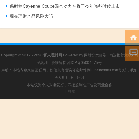
保时捷Cayenne Coupe混合动力车将于今年晚些时候上市
现在理财产品风险大吗
Copyright © 2012 - 2026
私人理财网
Powered by
网站分类目录
|
精选推荐文章
|
网
站地图
|
疑难解答
湘ICP备05004575号
声明：本站内容来自互联网，如信息有错误可发邮件到f_fb#foxmail.com说明，我们
会及时纠正，谢谢
本站仅为个人兴趣爱好，不接盈利性广告及商业合作
小男孩