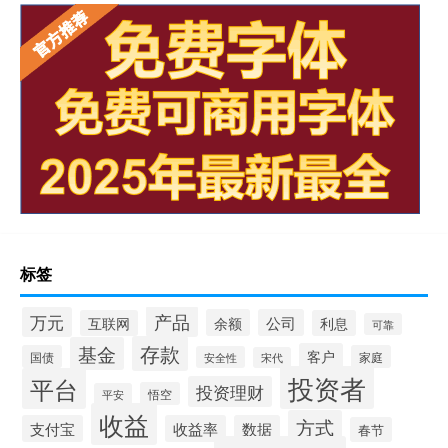
标签
产品
万元
余额
公司
互联网
利息
可靠
存款
基金
客户
国债
家庭
安全性
宋代
投资者
平台
投资理财
悟空
平安
收益
方式
支付宝
收益率
数据
春节