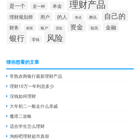
理财产品
是一个
本金
是一种
自己的
的人
理财规划师
用户
腾讯
考试
资金
金融
财务
账户
较高
财富
贷款
风险
银行
零钱
猜你想看的文章
常熟农商银行最新理财产品
理财10万一年利息多少
没钱如何理财
大年初二一般走什么亲戚
魔塔二攻略
适合学生怎么理财
淘粉吧理财超市真假