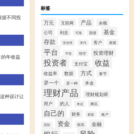
标签
根据不同投
产品
万元
余额
互联网
基金
公司
利息
国债
可靠
存款
客户
家庭
安全性
宋代
平台
投资理财
悟空
平安
月的年收益
投资者
收益
支付宝
方式
收益率
数据
春节
是一个
本金
是一种
理财产品
理财规划师
。这种设计让
的人
用户
腾讯
考试
自己的
财务
账户
财富
资金
金融
较高
贷款
风险
银行