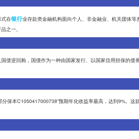
银行
形式在
业存款类金融机构面向个人、非金融业、机关团体等
产品之一。
及国债逆回购，国债作为一种由国家发行、以国家信用担保的债
分保本C1050417000738”预期年化收益率最高，达到9%。
。