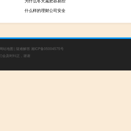
为什么冬天减肥容易些
什么样的理财公司安全
网站地图
|
疑难解答
湘ICP备05004575号
，我们会及时纠正，谢谢