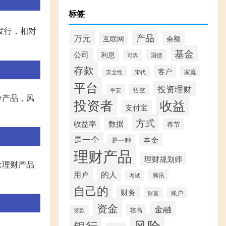
标签
发行，相对
产品
万元
余额
互联网
基金
公司
利息
国债
可靠
存款
客户
家庭
安全性
宋代
平台
投资理财
悟空
平安
券产品，风
投资者
收益
支付宝
方式
收益率
数据
春节
是一个
本金
是一种
理财产品
理财规划师
这款理财产品
的人
用户
腾讯
考试
自己的
财务
账户
财富
资金
金融
较高
贷款
风险
银行