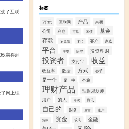
标签
改变了互联
产品
万元
余额
互联网
基金
公司
利息
国债
可靠
存款
客户
家庭
安全性
宋代
平台
投资理财
悟空
平安
在欧美得到
投资者
收益
支付宝
方式
收益率
数据
春节
是一个
本金
是一种
理财产品
理财规划师
受了网上理
的人
用户
腾讯
考试
自己的
财务
账户
财富
资金
金融
较高
贷款
风险
银行